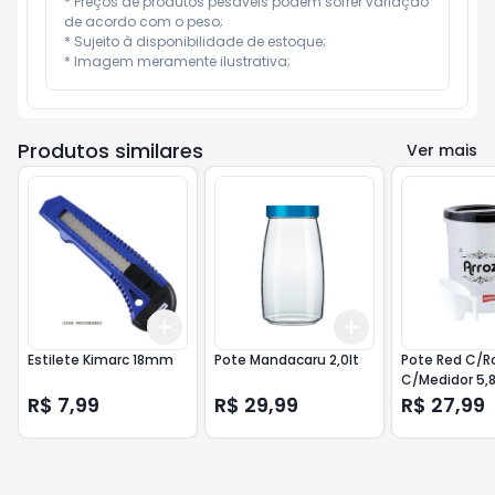
* Preços de produtos pesáveis podem sofrer variação 
de acordo com o peso;

* Sujeito à disponibilidade de estoque;

* Imagem meramente ilustrativa;
Produtos similares
Ver mais
Add
Add
+
3
+
5
+
10
+
3
+
5
+
10
Estilete Kimarc 18mm
Pote Mandacaru 2,0lt
Pote Red C/R
C/Medidor 5,8
R$ 7,99
R$ 29,99
R$ 27,99