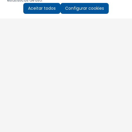
estatísticas de uso.
Aceitar todos
Configurar cookies
Aproveite as nossas promoções!
Cadastre seu e-mail e receba ofertas exclusivas.
QUERO RECEBER