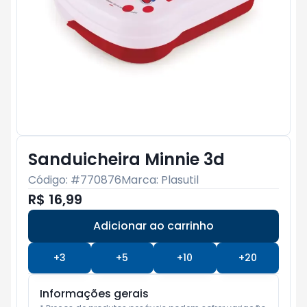
Sanduicheira Minnie 3d
Código: #
770876
Marca:
Plasutil
R$ 16,99
Adicionar ao carrinho
Subtotal:
R$ 0
+
3
+
5
+
10
+
20
Informações gerais