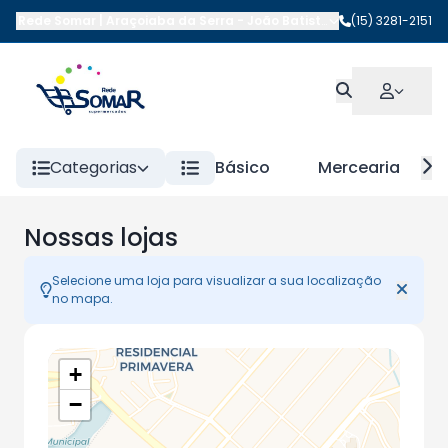
Rede Somar | Araçoiaba da Serra
-
João Batista da Costa
(15) 3281-2151
,
Araçoi
Categorias
Básico
Mercearia
Nossas lojas
Selecione uma loja para visualizar a sua localização
no mapa.
+
−