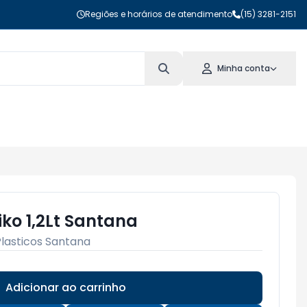
Regiões e horários de atendimento
(15) 3281-2151
Minha conta
iko 1,2Lt Santana
Plasticos Santana
Adicionar ao carrinho
Subtotal:
R$ 0,00