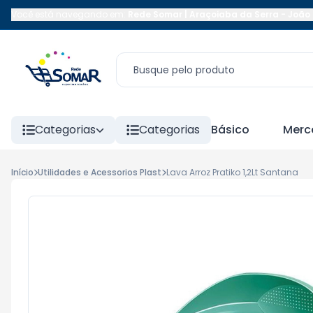
Você está navegando em:
Rede Somar | Araçoiaba da Serra
-
João 
Categorias
Categorias
Básico
Merc
Início
Utilidades e Acessorios Plast
Lava Arroz Pratiko 1,2Lt Santana