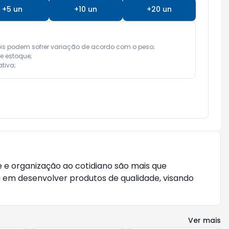
+
5
un
+
10
un
+
20
un
eis podem sofrer variação de acordo com o peso;

e estoque;

tiva;
 e organização ao cotidiano são mais que
 em desenvolver produtos de qualidade, visando
Ver mais