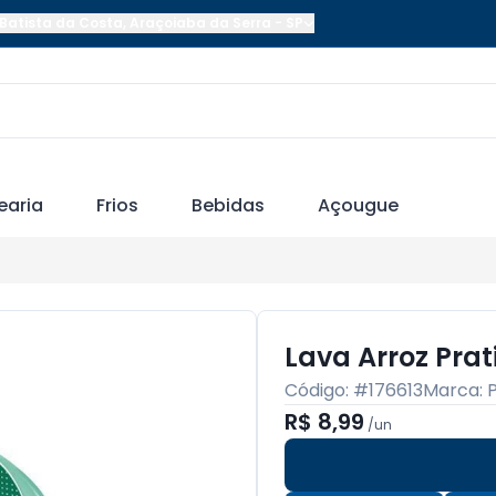
Batista da Costa
,
Araçoiaba da Serra
-
SP
earia
Frios
Bebidas
Açougue
Lava Arroz Prat
Código: #
176613
Marca:
R$ 8,99
/
un