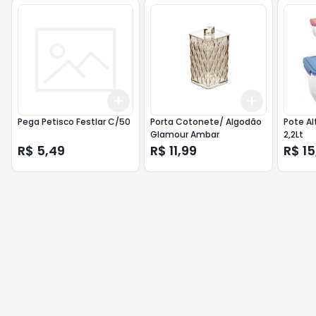
Add
Add
+
3
+
5
+
10
+
3
+
5
+
Pega Petisco Festlar C/50
Porta Cotonete/ Algodão
Pote Al
Glamour Ambar
2,2Lt
R$ 5,49
R$ 11,99
R$ 15