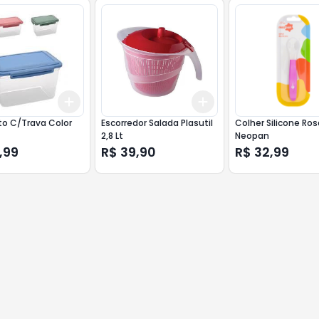
Add
Add
10
+
3
+
5
+
10
+
3
+
5
+
10
to C/Trava Color
Escorredor Salada Plasutil
Colher Silicone Ros
2,8 Lt
Neopan
,99
R$ 39,90
R$ 32,99