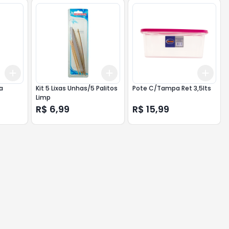
Add
Add
Add
+
3
+
5
+
10
+
3
+
5
+
10
+
3
a
Kit 5 Lixas Unhas/5 Palitos
Pote C/Tampa Ret 3,5lts
Limp
R$ 6,99
R$ 15,99