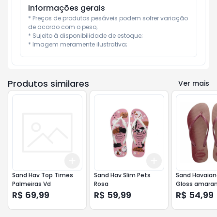
Informações gerais
* Preços de produtos pesáveis podem sofrer variação 
de acordo com o peso;

* Sujeito à disponibilidade de estoque;

* Imagem meramente ilustrativa;
Produtos similares
Ver mais
Add
Add
+
3
+
5
+
10
+
3
+
5
+
10
Sand Hav Top Times
Sand Hav Slim Pets
Sand Havaian
Palmeiras Vd
Rosa
Gloss amara
R$ 69,99
R$ 59,99
R$ 54,99