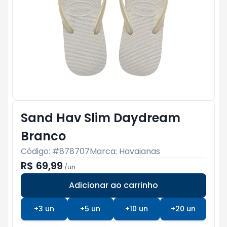
Sand Hav Slim Daydream
Branco
Código: #
878707
Marca:
Havaianas
R$ 69,99
/
un
Adicionar ao carrinho
Subtotal:
R$ 0
+
3
un
+
5
un
+
10
un
+
20
un