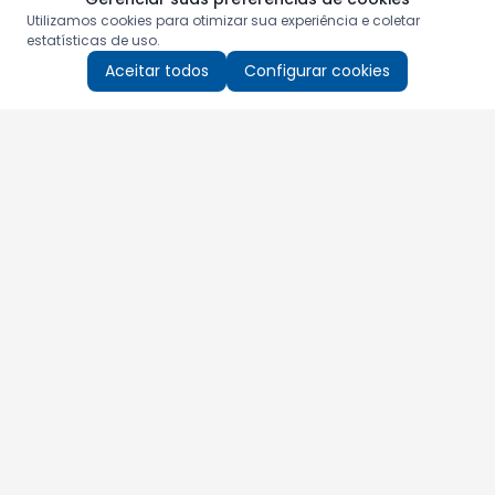
Utilizamos cookies para otimizar sua experiência e coletar
estatísticas de uso.
Aceitar todos
Configurar cookies
Aproveite as nossas promoções!
Cadastre seu e-mail e receba ofertas exclusivas.
QUERO RECEBER