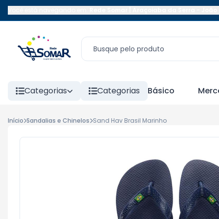
Você está navegando em:
Rede Somar | Araçoiaba da Serra
-
João 
Categorias
Categorias
Básico
Merc
Início
Sandalias e Chinelos
Sand Hav Brasil Marinho