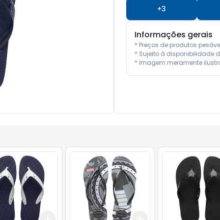
+
3
Informações gerais
* Preços de produtos pesáv
* Sujeito à disponibilidade d
* Imagem meramente ilustra
Add
Add
10
+
3
+
5
+
10
+
3
+
5
+
10