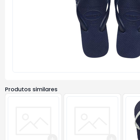
Produtos similares
Add
Add
+
3
+
5
+
10
+
3
+
5
+