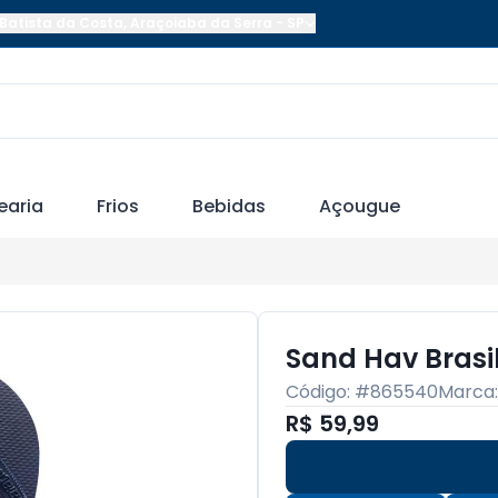
Batista da Costa
,
Araçoiaba da Serra
-
SP
earia
Frios
Bebidas
Açougue
Sand Hav Brasi
Código: #
865540
Marca
R$ 59,99