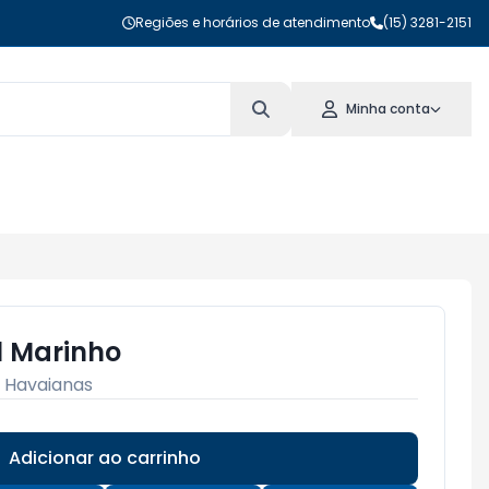
Regiões e horários de atendimento
(15) 3281-2151
Minha conta
l Marinho
:
Havaianas
Adicionar ao carrinho
Subtotal:
R$ 0,00