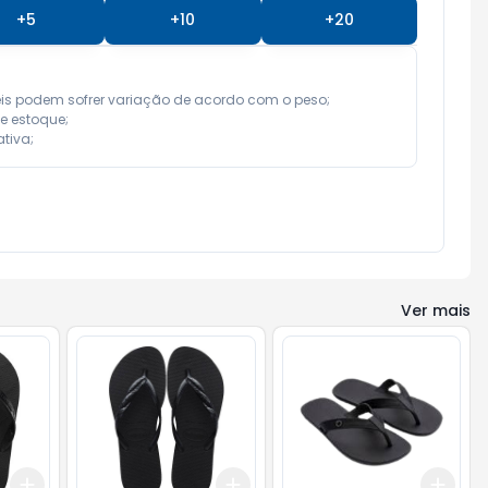
+
5
+
10
+
20
eis podem sofrer variação de acordo com o peso;

e estoque;

tiva;
Ver mais
Add
Add
Add
+
3
+
5
+
10
+
3
+
5
+
10
+
3