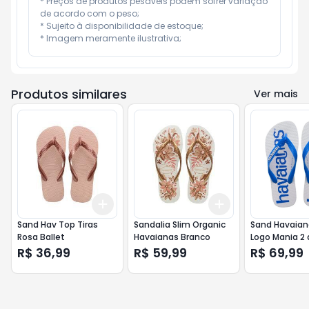
* Preços de produtos pesáveis podem sofrer variação 
de acordo com o peso;

* Sujeito à disponibilidade de estoque;

* Imagem meramente ilustrativa;
Produtos similares
Ver mais
Add
Add
+
3
+
5
+
10
+
3
+
5
+
10
Sand Hav Top Tiras
Sandalia Slim Organic
Sand Havaian
Rosa Ballet
Havaianas Branco
Logo Mania 2 
R$ 36,99
R$ 59,99
R$ 69,99