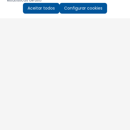
estatísticas de uso.
Aceitar todos
Configurar cookies
Aproveite as nossas promoções!
Cadastre seu e-mail e receba ofertas exclusivas.
QUERO RECEBER