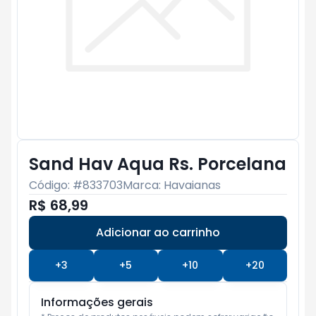
Sand Hav Aqua Rs. Porcelana
Código: #
833703
Marca:
Havaianas
R$ 68,99
Adicionar ao carrinho
Subtotal:
R$ 0
+
3
+
5
+
10
+
20
Informações gerais