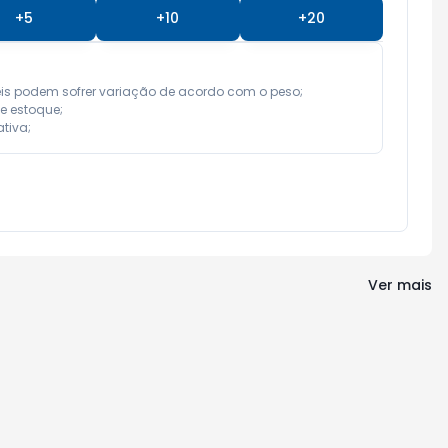
+
5
+
10
+
20
eis podem sofrer variação de acordo com o peso;

e estoque;

tiva;
Ver mais