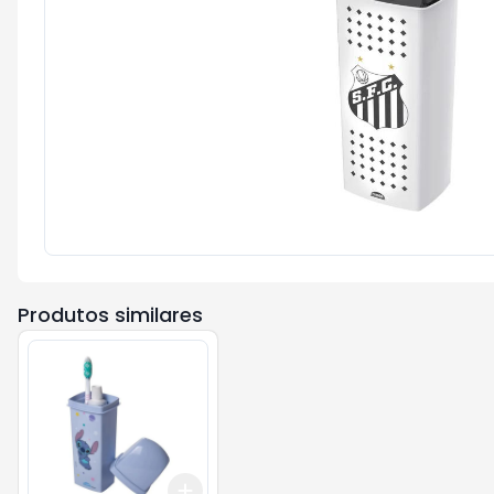
Produtos similares
Add
+
3
+
5
+
10