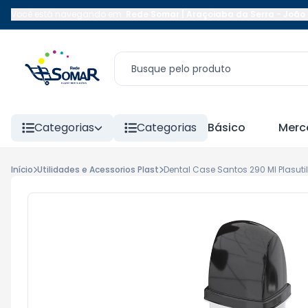
Você está navegando em:
Rede Somar | Araçoiaba da Serra
-
João 
Categorias
Categorias
Básico
Merc
Início
Utilidades e Acessorios Plast
Dental Case Santos 290 Ml Plasutil