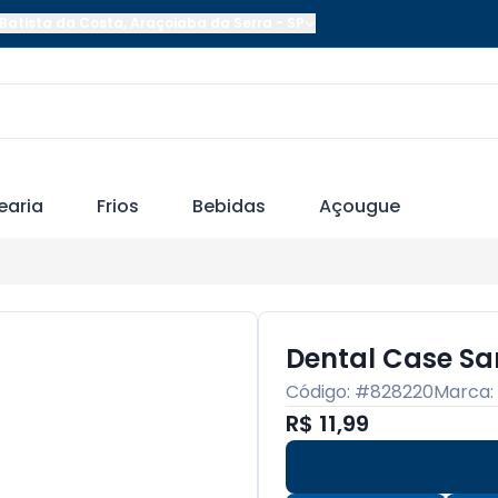
Batista da Costa
,
Araçoiaba da Serra
-
SP
earia
Frios
Bebidas
Açougue
Dental Case San
Código: #
828220
Marca:
R$ 11,99