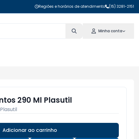
Regiões e horários de atendimento
(15) 3281-2151
Minha conta
tos 290 Ml Plasutil
Plasutil
Adicionar ao carrinho
Subtotal:
R$ 0,00