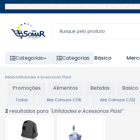
Você está navegando em:
Rede Somar | Araçoiaba da Serra
-
João 
Categorias
Categorias
Básico
Merc
Início
Utilidades e Acessorios Plast
Promoções
Alimentos
Bebidas
Basico
Todos
Abs Comuns C/16
Abs Comuns C/32
2
resultados para
"
Utilidades e Acessorios Plast
"