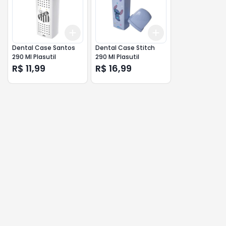
Add
Add
+
3
+
5
+
10
+
3
+
5
+
10
Dental Case Santos
Dental Case Stitch
290 Ml Plasutil
290 Ml Plasutil
R$ 11,99
R$ 16,99