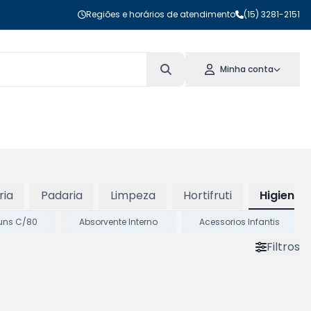
Regiões e horários de atendimento
(15) 3281-2151
Minha conta
ria
Padaria
Limpeza
Hortifruti
Higiene 
uns C/80
Absorvente Interno
Acessorios Infantis
Filtros