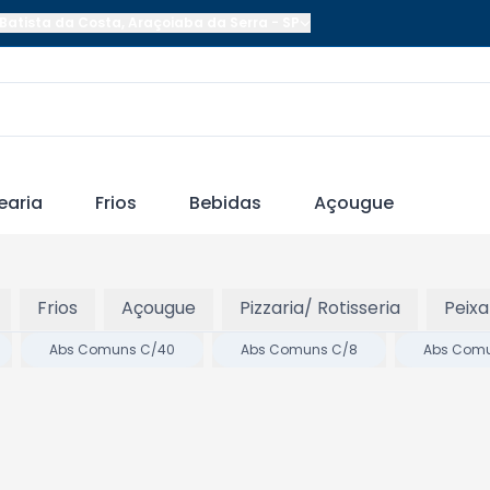
Batista da Costa
,
Araçoiaba da Serra
-
SP
earia
Frios
Bebidas
Açougue
Frios
Açougue
Pizzaria/ Rotisseria
Peixa
Abs Comuns C/40
Abs Comuns C/8
Abs Com