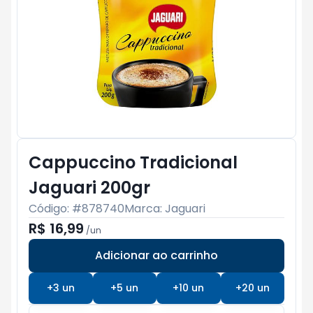
Cappuccino Tradicional
Jaguari 200gr
Código: #
878740
Marca:
Jaguari
R$ 16,99
/
un
Adicionar ao carrinho
Subtotal:
R$ 0
+
3
un
+
5
un
+
10
un
+
20
un