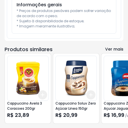
Informações gerais
* Preços de produtos pesáveis podem sofrer variação 
de acordo com o peso;

* Sujeito à disponibilidade de estoque;

* Imagem meramente ilustrativa;
Produtos similares
Ver mais
Add
Add
+
3
+
5
+
10
+
3
+
5
+
10
Cappuccino Avela 3
Cappuccino Soluv Zero
Cappuccino Z
Coracoes 200gr
Açúcar Linea 150gr
Açucar Jaguar
R$ 23,89
R$ 20,99
R$ 16,99
/