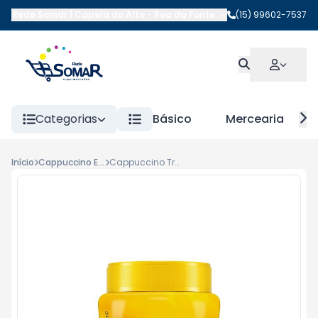
Rede Somar | Capela do Alto
-
Rua da Fonte
,
Capela do Alto
(15) 99602-7537
-
SP
Categorias
Básico
Mercearia
Início
Cappuccino Em Po
Cappuccino Tradicional Jaguari 200gr