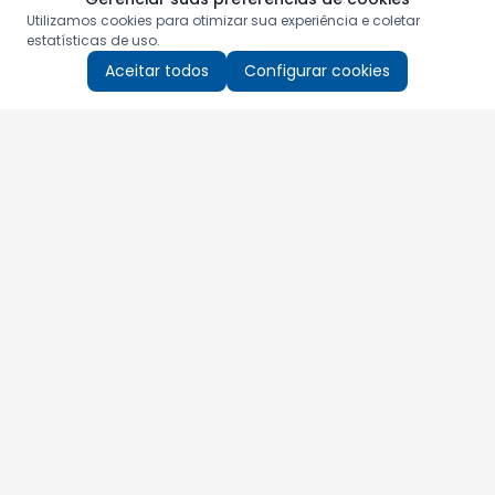
Utilizamos cookies para otimizar sua experiência e coletar
estatísticas de uso.
Aceitar todos
Configurar cookies
Aproveite as nossas promoções!
Cadastre seu e-mail e receba ofertas exclusivas.
QUERO RECEBER