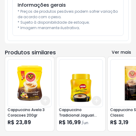
Informações gerais
* Preços de produtos pesáveis podem sofrer variação 
de acordo com o peso;

* Sujeito à disponibilidade de estoque;

* Imagem meramente ilustrativa;
Produtos similares
Ver mais
Add
Add
+
3
+
5
+
10
+
3
+
5
+
10
Cappuccino Avela 3
Cappuccino
Cappuccino S
Coracoes 200gr
Tradicional Jaguari
Classic
200gr
R$ 23,89
R$ 16,99
R$ 3,19
/
un