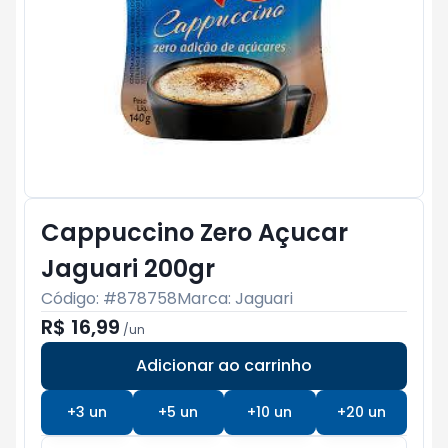
Cappuccino Zero Açucar
Jaguari 200gr
Código: #
878758
Marca:
Jaguari
R$ 16,99
/
un
Adicionar ao carrinho
Subtotal:
R$ 0
+
3
un
+
5
un
+
10
un
+
20
un