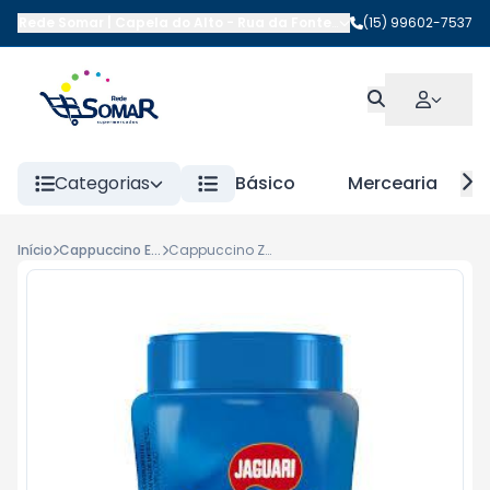
Rede Somar | Capela do Alto
-
Rua da Fonte
,
Capela do Alto
(15) 99602-7537
-
SP
Categorias
Básico
Mercearia
Início
Cappuccino Em Po
Cappuccino Zero Açucar Jaguari 200gr