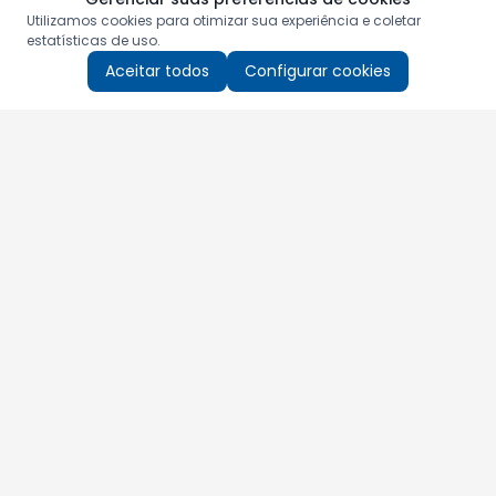
Utilizamos cookies para otimizar sua experiência e coletar
estatísticas de uso.
Aceitar todos
Configurar cookies
Aproveite as nossas promoções!
Cadastre seu e-mail e receba ofertas exclusivas.
QUERO RECEBER