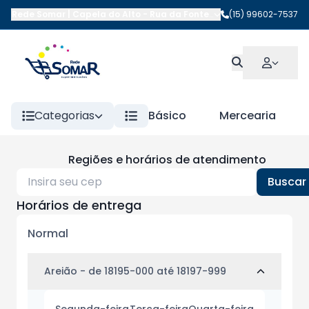
Rede Somar | Capela do Alto
-
Rua da Fonte
,
Capela do Alto
(15) 99602-7537
-
SP
Categorias
Básico
Mercearia
Regiões e horários de atendimento
Buscar
Horários de entrega
Normal
Areião
- de 18195-000 até 18197-999