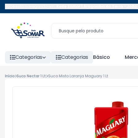
Você está navegando em:
Rede Somar | Araçoiaba da Serra
-
João 
Categorias
Categorias
Básico
Merc
Início
Suco Nectar 1 Lt
Suco Misto Laranja Maguary 1 Lt