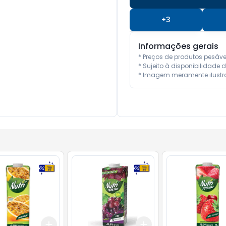
+
3
Informações gerais
* Preços de produtos pesáv
* Sujeito à disponibilidade d
* Imagem meramente ilustra
Add
Add
10
+
3
+
5
+
10
+
3
+
5
+
10