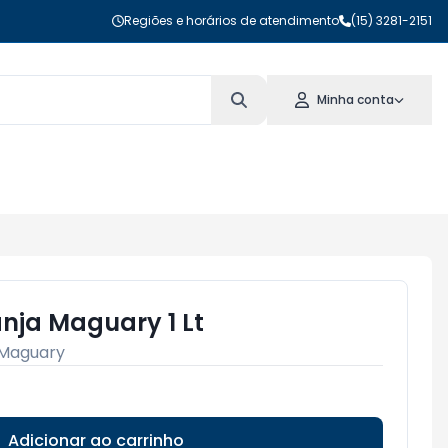
Regiões e horários de atendimento
(15) 3281-2151
Minha conta
anja Maguary 1 Lt
Maguary
Adicionar ao carrinho
Subtotal:
R$ 0,00