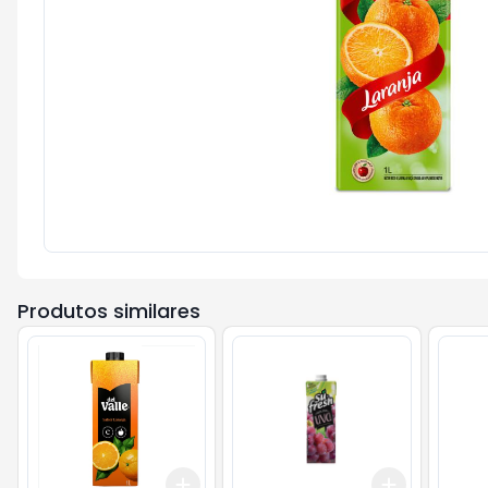
Produtos similares
Add
Add
+
3
+
5
+
10
+
3
+
5
+