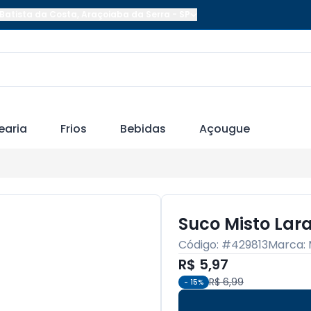
Batista da Costa
,
Araçoiaba da Serra
-
SP
earia
Frios
Bebidas
Açougue
Suco Misto Lar
Código: #
429813
Marca:
R$ 5,97
R$ 6,99
-
15
%