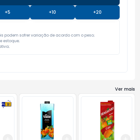
+
5
+
10
+
20
eis podem sofrer variação de acordo com o peso;

e estoque;

tiva;
Ver mais
Add
Add
Add
+
3
+
5
+
10
+
3
+
5
+
10
+
3