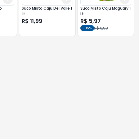
o
Suco Misto Caju Del Valle 1
Suco Misto Caju Maguary 1
Lt
Lt
R$ 11,99
R$ 5,97
R$ 6,99
-
15
%