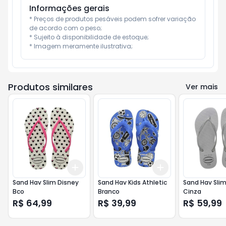
Informações gerais
* Preços de produtos pesáveis podem sofrer variação 
de acordo com o peso;

* Sujeito à disponibilidade de estoque;

* Imagem meramente ilustrativa;
Produtos similares
Ver mais
Add
Add
+
3
+
5
+
10
+
3
+
5
+
10
Sand Hav Slim Disney
Sand Hav Kids Athletic
Sand Hav Slim
Bco
Branco
Cinza
R$ 64,99
R$ 39,99
R$ 59,99