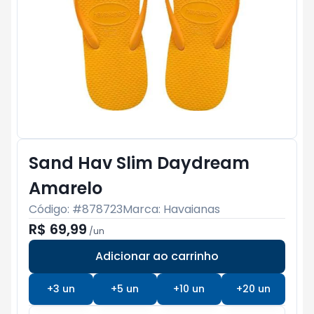
Sand Hav Slim Daydream
Amarelo
Código: #
878723
Marca:
Havaianas
R$ 69,99
/
un
Adicionar ao carrinho
Subtotal:
R$ 0
+
3
un
+
5
un
+
10
un
+
20
un