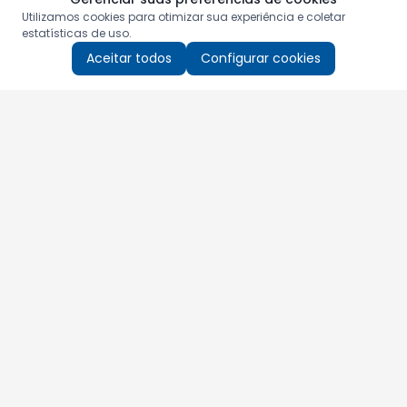
Utilizamos cookies para otimizar sua experiência e coletar
estatísticas de uso.
Aceitar todos
Configurar cookies
Aproveite as nossas promoções!
Cadastre seu e-mail e receba ofertas exclusivas.
QUERO RECEBER