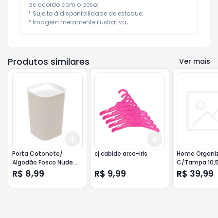
de acordo com o peso;

* Sujeito à disponibilidade de estoque;

* Imagem meramente ilustrativa;
Produtos similares
Ver mais
Add
Add
+
3
+
5
+
10
+
3
+
5
+
10
Porta Cotonete/
cj cabide arco-iris
Home Organi
Algodão Fosco Nude
C/Tampa 10,5
plasutil
R$ 8,99
R$ 9,99
R$ 39,99