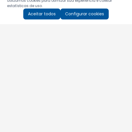
Utilizamos cookies para otimizar sua experiência e coletar
estatísticas de uso.
Aceitar todos
Configurar cookies
Aproveite as nossas promoções!
Cadastre seu e-mail e receba ofertas exclusivas.
QUERO RECEBER