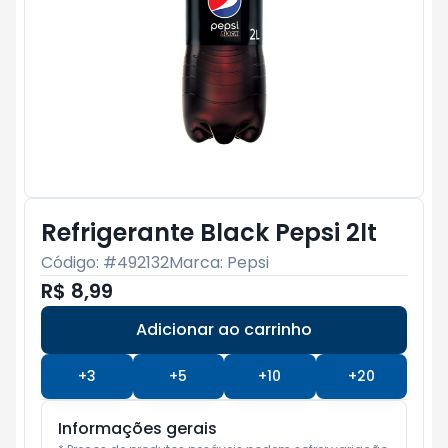
Refrigerante Black Pepsi 2lt
Código: #
492132
Marca:
Pepsi
R$ 8,99
Adicionar ao carrinho
Subtotal:
R$ 0
+
3
+
5
+
10
+
20
Informações gerais