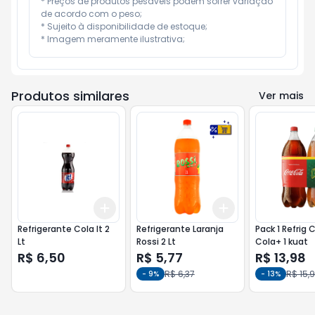
* Preços de produtos pesáveis podem sofrer variação 
de acordo com o peso;

* Sujeito à disponibilidade de estoque;

* Imagem meramente ilustrativa;
Produtos similares
Ver mais
Add
Add
+
3
+
5
+
10
+
3
+
5
+
10
Refrigerante Cola It 2
Refrigerante Laranja
Pack 1 Refrig 
Lt
Rossi 2 Lt
Cola+ 1 kuat
R$ 6,50
R$ 5,77
R$ 13,98
R$ 6,37
R$ 15,
-
9
%
-
13
%