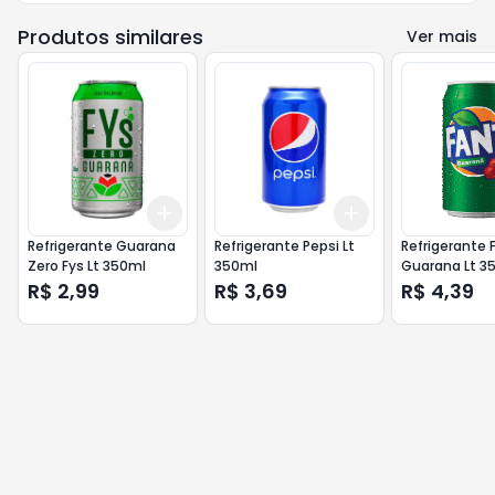
Produtos similares
Ver mais
Add
Add
+
3
+
5
+
10
+
3
+
5
+
10
Refrigerante Guarana
Refrigerante Pepsi Lt
Refrigerante 
Zero Fys Lt 350ml
350ml
Guarana Lt 3
R$ 2,99
R$ 3,69
R$ 4,39