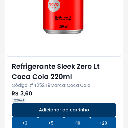
Refrigerante Sleek Zero Lt
Coca Cola 220ml
Código: #
425249
Marca:
Coca Cola
R$ 3,60
220ml
Adicionar ao carrinho
Subtotal:
R$ 0
+
3
+
5
+
10
+
20