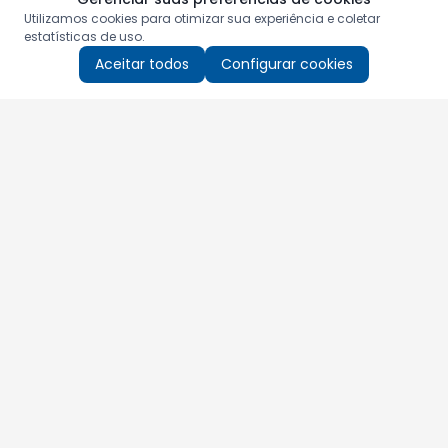
Utilizamos cookies para otimizar sua experiência e coletar
estatísticas de uso.
Aceitar todos
Configurar cookies
Aproveite as nossas promoções!
Cadastre seu e-mail e receba ofertas exclusivas.
QUERO RECEBER