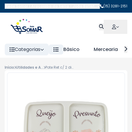
Rede Somar | Araçoiaba da Serra
-
João Batista da Costa
(15) 3281-2151
,
Araçoi
Categorias
Básico
Mercearia
Início
Utilidades e Acessorios Plast
Pote Ret c/ 2 divisoria cafe manha