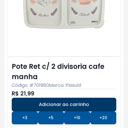
Pote Ret c/ 2 divisoria cafe
manha
Código: #
701980
Marca:
Plasutil
R$ 21,99
Adicionar ao carrinho
Subtotal:
R$ 0
+
3
+
5
+
10
+
20