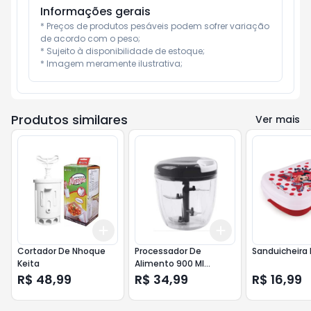
Informações gerais
* Preços de produtos pesáveis podem sofrer variação 
de acordo com o peso;

* Sujeito à disponibilidade de estoque;

* Imagem meramente ilustrativa;
Produtos similares
Ver mais
Add
Add
+
3
+
5
+
10
+
3
+
5
+
10
Cortador De Nhoque
Processador De
Sanduicheira 
Keita
Alimento 900 Ml
Original
R$ 48,99
R$ 34,99
R$ 16,99