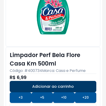
Limpador Perf Bela Flore
Casa Km 500ml
Código: #
400734
Marca:
Casa e Perfume
R$ 6,99
Adicionar ao carrinho
Subtotal:
R$ 0
+
3
+
5
+
10
+
20