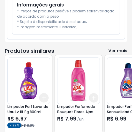
Informações gerais
* Preços de produtos pesáveis podem sofrer variação 
de acordo com o peso;

* Sujeito à disponibilidade de estoque;

* Imagem meramente ilustrativa;
Produtos similares
Ver mais
Add
Add
+
3
+
5
+
10
+
3
+
5
+
10
Limpador Perf Lavanda
Limpador Perfumado
Limpador Perf
Uau Lv 1lt Pg 800ml
Bouquet Flores Ajax
Sensualidad 
500ml
500ml
R$ 6,97
R$ 7,99
R$ 6,99
/
un
R$ 8,99
-
22
%