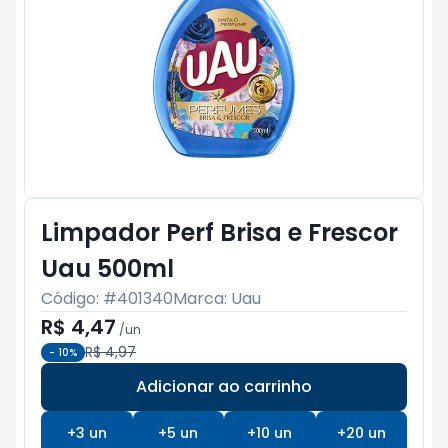
Limpador Perf Brisa e Frescor
Uau 500ml
Código: #
401340
Marca:
Uau
R$ 4,47
/
un
R$ 4,97
-
10
%
Adicionar ao carrinho
Subtotal:
R$ 0
+
3
un
+
5
un
+
10
un
+
20
un