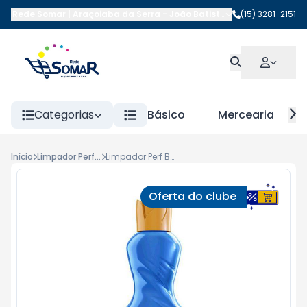
Rede Somar | Araçoiaba da Serra
-
João Batista da Costa
(15) 3281-2151
,
Araçoi
Categorias
Básico
Mercearia
Início
Limpador Perfumado
Limpador Perf Brisa e Frescor Uau 500ml
Oferta do clube