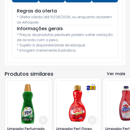
Regras da oferta
* Oferta válida até 10/08/2026, ou enquanto durarem 
os estoques.
Informações gerais
* Preços de produtos pesáveis podem sofrer variação 
de acordo com o peso;

* Sujeito à disponibilidade de estoque;

* Imagem meramente ilustrativa;
Produtos similares
Ver mais
Add
Add
+
3
+
5
+
10
+
3
+
5
+
10
Limpador Perfumado
Limpador Perf Flores
Limpador Perf