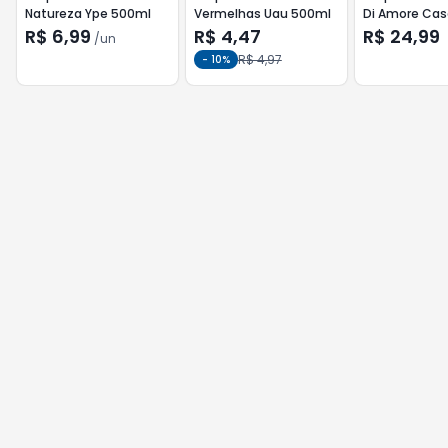
Natureza Ype 500ml
Vermelhas Uau 500ml
Di Amore Cas
R$ 6,99
R$ 4,47
R$ 24,99
/
un
R$ 4,97
-
10
%