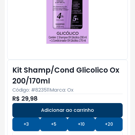
Kit Shamp/Cond Glicolico Ox
200/170ml
Código: #
823511
Marca:
Ox
R$ 29,98
Adicionar ao carrinho
Subtotal:
R$ 0
+
3
+
5
+
10
+
20