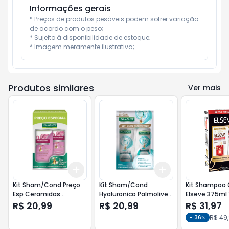
Informações gerais
* Preços de produtos pesáveis podem sofrer variação 
de acordo com o peso;

* Sujeito à disponibilidade de estoque;

* Imagem meramente ilustrativa;
Produtos similares
Ver mais
Add
Add
+
3
+
5
+
10
+
3
+
5
+
10
Kit Sham/Cond Preço
Kit Sham/Cond
Kit Shampoo 
Esp Ceramidas
Hyaluronico Palmolive
Elseve 375ml
Palmolive 350ml
350m
R$ 20,99
R$ 20,99
R$ 31,97
R$ 49
-
36
%