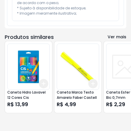
de acordo com o peso;

* Sujeito à disponibilidade de estoque;

* Imagem meramente ilustrativa;
Produtos similares
Ver mais
Add
Add
+
3
+
5
+
10
+
3
+
5
+
10
Caneta Hidro Lavavel
Caneta Marca Texto
Caneta Esfer 
12 Cores Cis
Amarelo Faber Castell
Bic 0,7mm
R$ 13,99
R$ 4,99
R$ 2,29