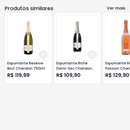
Produtos similares
Ver mais
Add
Add
+
3
+
5
+
10
+
3
+
5
+
10
Espumante Reserve
Espumante Riche
Espumante R
Brut Chandon 750ml
Demi-Sec Chandon
Passion Cha
750ml
750ml
R$ 119,99
R$ 109,90
R$ 129,90