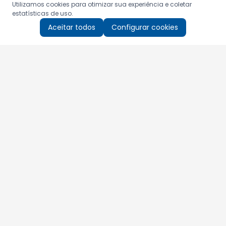
Utilizamos cookies para otimizar sua experiência e coletar
estatísticas de uso.
Aceitar todos
Configurar cookies
Aproveite as nossas promoções!
Cadastre seu e-mail e receba ofertas exclusivas.
QUERO RECEBER