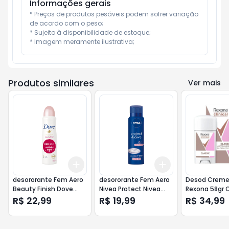
Informações gerais
* Preços de produtos pesáveis podem sofrer variação 
de acordo com o peso;

* Sujeito à disponibilidade de estoque;

* Imagem meramente ilustrativa;
Produtos similares
Ver mais
Add
Add
+
3
+
5
+
10
+
3
+
5
+
10
desororante Fem Aero
desororante Fem Aero
Desod Creme
Beauty Finish Dove
Nivea Protect Nivea
Rexona 58gr C
150ml
150ml
R$ 22,99
R$ 19,99
R$ 34,99