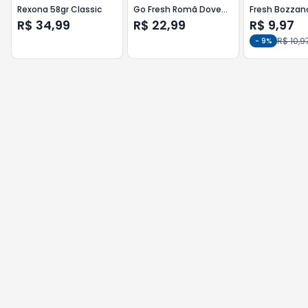
Rexona 58gr Classic
Go Fresh Romã Dove
Fresh Bozzan
150ml
R$ 34,99
R$ 22,99
R$ 9,97
R$ 10,9
-
9
%