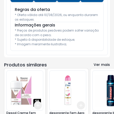
Regras da oferta
* Oferta válida até 10/08/2026, ou enquanto durarem 
os estoques.
Informações gerais
* Preços de produtos pesáveis podem sofrer variação 
de acordo com o peso;

* Sujeito à disponibilidade de estoque;

* Imagem meramente ilustrativa;
Produtos similares
Ver mais
Add
Add
+
3
+
5
+
10
+
3
+
5
+
10
Desod Creme Fem
desororante Fem Aero
desororante 