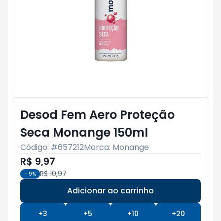
Desod Fem Aero Proteção
Seca Monange 150ml
Código: #
657212
Marca:
Monange
R$ 9,97
R$ 10,97
-
9
%
Adicionar ao carrinho
Subtotal:
R$ 0
+
3
+
5
+
10
+
20