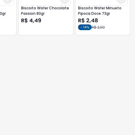
Biscoito Wafer Chocolate
Biscoito Wafer Minueto
0gr
Passion 80gr
Pipoca Doce 73gr
R$ 4,49
R$ 2,48
R$ 2,90
-
14
%