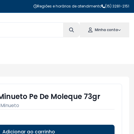
Regiões e horários de atendimento
(15) 3281-2151
Minha conta
 Minueto Pe De Moleque 73gr
:
Minueto
Adicionar ao carrinho
Subtotal:
R$ 0,00