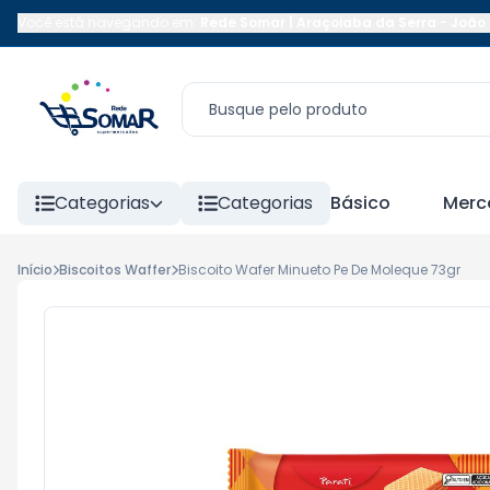
Você está navegando em:
Rede Somar | Araçoiaba da Serra
-
João 
Categorias
Categorias
Básico
Merc
Início
Biscoitos Waffer
Biscoito Wafer Minueto Pe De Moleque 73gr