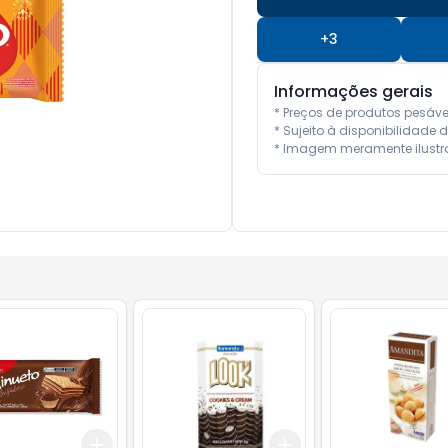
+
3
Informações gerais
* Preços de produtos pesáv
* Sujeito à disponibilidade d
* Imagem meramente ilustra
Add
Add
10
+
3
+
5
+
10
+
3
+
5
+
10