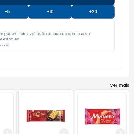
+
5
+
10
+
20
eis podem sofrer variação de acordo com o peso;

e estoque;

tiva;
Ver mais
Add
Add
Add
+
3
+
5
+
10
+
3
+
5
+
10
+
3