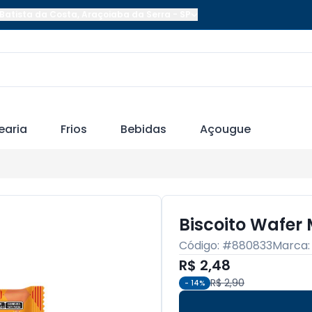
Batista da Costa
,
Araçoiaba da Serra
-
SP
earia
Frios
Bebidas
Açougue
Biscoito Wafer
Código: #
880833
Marca
R$ 2,48
R$ 2,90
-
14
%