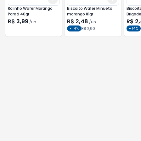
Rolinho Wafer Morango
Biscoito Wafer Minueto
Biscoit
Parati 40gr
morango 81gr
Brigade
R$ 3,99
R$ 2,48
R$ 2
/
un
/
un
R$ 2,90
-
14
%
-
14
%