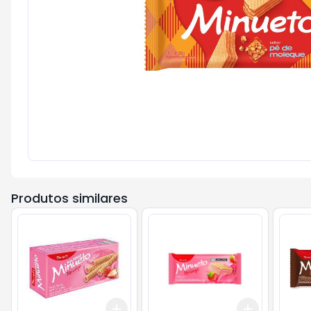
Produtos similares
Add
Add
+
3
+
5
+
10
+
3
+
5
+