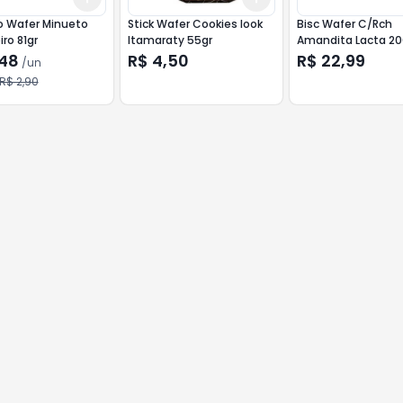
o Wafer Minueto
Stick Wafer Cookies look
Bisc Wafer C/Rch
iro 81gr
Itamaraty 55gr
Amandita Lacta 20
,48
R$ 4,50
R$ 22,99
/
un
R$ 2,90