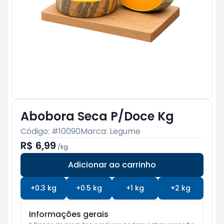
Abobora Seca P/Doce Kg
Código: #
10090
Marca:
Legume
R$ 6,99
/
kg
Adicionar ao carrinho
Subtotal:
R$ 0
+
0.3
kg
+
0.5
kg
+
1
kg
+
2
kg
Informações gerais