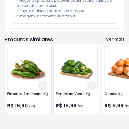
* Preços de produtos pesáveis podem sofrer variação 
de acordo com o peso;

* Sujeito à disponibilidade de estoque;

* Imagem meramente ilustrativa;
Produtos similares
Ver mais
Add
Add
+
0.3
kg
+
0.5
kg
+
0.3
kg
+
0.5
kg
Pimenta Americana Kg
Pimentao Verde Kg
Cebola Kg
R$ 19,90
R$ 16,99
R$ 6,99
/
kg
/
kg
/
k