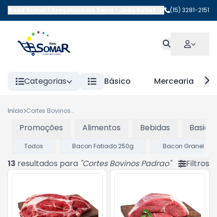
Rede Somar | Araçoiaba da Serra
-
João Batista da Costa
(15) 3281-2151
,
Araçoi
Categorias
Básico
Mercearia
Início
Cortes Bovinos Padrao
Promoções
Alimentos
Bebidas
Basico
Todos
Bacon Fatiado 250g
Bacon Granel
13
resultados para
"
Cortes Bovinos Padrao
"
Filtros