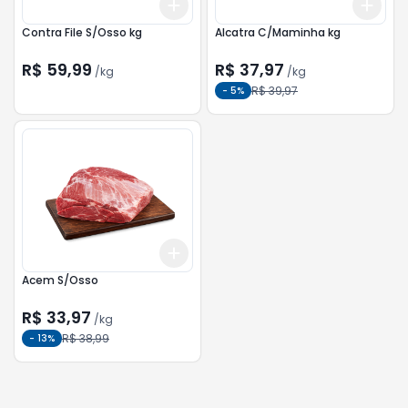
Add
Add
+
1.5
kg
+
2.5
kg
+
1.5
Contra File S/Osso kg
Alcatra C/Maminha kg
R$ 59,99
R$ 37,97
/
kg
/
kg
R$ 39,97
-
5
%
Add
+
1.5
kg
+
2.5
kg
Acem S/Osso
R$ 33,97
/
kg
R$ 38,99
-
13
%