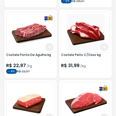
R$ 38,97
-
5
%
Add
Add
+
1.5
kg
+
2.5
kg
+
1.5
Costela Ponta De Agulha kg
Costela Peito C/Osso kg
R$ 22,97
R$ 31,99
/
kg
/
kg
R$ 23,97
-
4
%