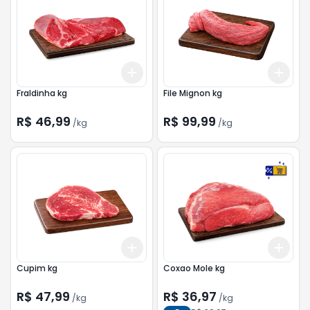
Add
Add
+
1.5
kg
+
2.5
kg
+
1.5
Fraldinha kg
File Mignon kg
R$ 46,99
R$ 99,99
/
kg
/
kg
Add
Add
+
3.6
kg
+
6
kg
+
1.5
Cupim kg
Coxao Mole kg
R$ 47,99
R$ 36,97
/
kg
/
kg