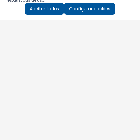
estatísticas de uso.
Aceitar todos
Configurar cookies
Aproveite as nossas promoções!
Cadastre seu e-mail e receba ofertas exclusivas.
QUERO RECEBER