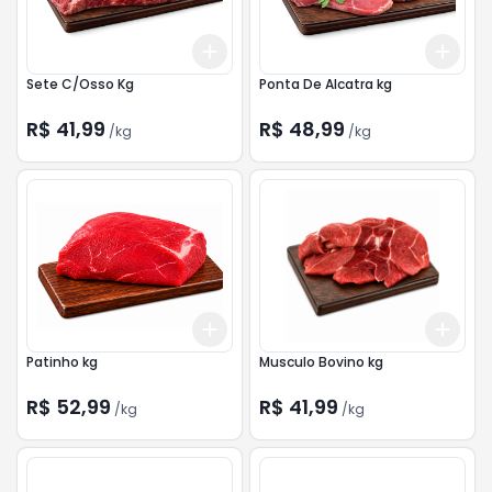
Add
Add
+
1.5
kg
+
2.5
kg
+
1.5
Sete C/Osso Kg
Ponta De Alcatra kg
R$ 41,99
R$ 48,99
/
kg
/
kg
Add
Add
+
1.5
kg
+
2.5
kg
+
1.5
Patinho kg
Musculo Bovino kg
R$ 52,99
R$ 41,99
/
kg
/
kg