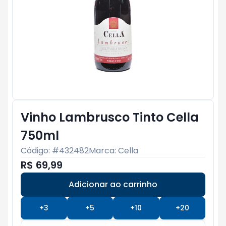
Vinho Lambrusco Tinto Cella
750ml
Código: #
432482
Marca:
Cella
R$ 69,99
Adicionar ao carrinho
Subtotal:
R$ 0
+
3
+
5
+
10
+
20