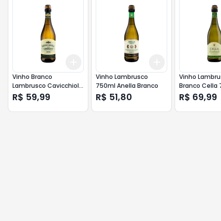
Add
Add
+
3
+
5
+
10
+
3
+
5
+
10
Vinho Branco
Vinho Lambrusco
Vinho Lambru
Lambrusco Cavicchioli
750ml Anella Branco
Branco Cella
750ml
R$ 59,99
R$ 51,80
R$ 69,99