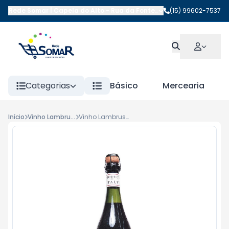
Rede Somar | Capela do Alto
-
Rua da Fonte
,
Capela do Alto
(15) 99602-7537
-
SP
Categorias
Básico
Mercearia
Início
Vinho Lambrusco
Vinho Lambrusco Tinto Cella 750ml