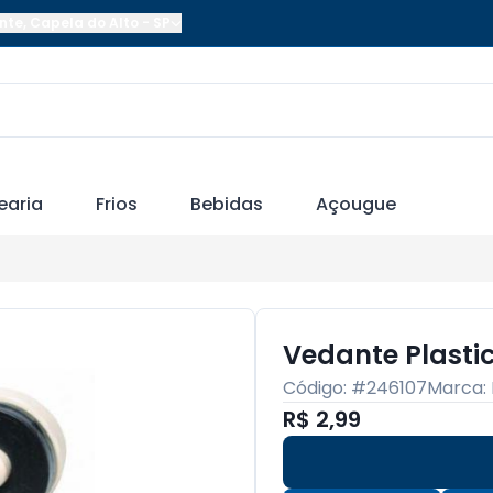
nte
,
Capela do Alto
-
SP
earia
Frios
Bebidas
Açougue
Vedante Plasti
Código: #
246107
Marca:
R$ 2,99