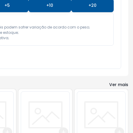
+
5
+
10
+
20
eis podem sofrer variação de acordo com o peso;

e estoque;

tiva;
Ver mais
Add
Add
Add
+
3
+
5
+
10
+
3
+
5
+
10
+
3