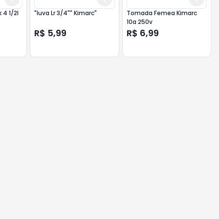
 4 1/2l
"luva Lr 3/4"" Kimarc"
Tomada Femea Kimarc
10a 250v
R$ 5,99
R$ 6,99