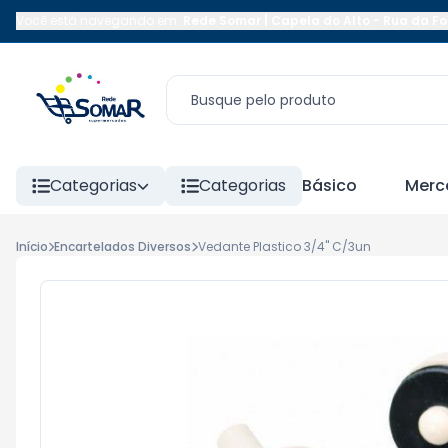
Você está navegando em:
Rede Somar | Capela do Alto
-
Rua da Fo
Categorias
Categorias
Básico
Merc
Início
Encartelados Diversos
Vedante Plastico 3/4" C/3un