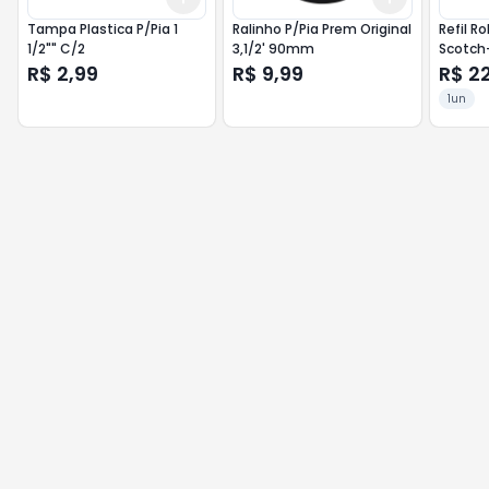
Tampa Plastica P/Pia 1
Ralinho P/Pia Prem Original
Refil R
1/2"" C/2
3,1/2' 90mm
Scotch-
R$ 2,99
R$ 9,99
R$ 2
1un