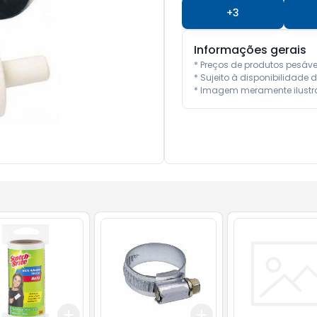
+
3
Informações gerais
* Preços de produtos pesáv
* Sujeito à disponibilidade d
* Imagem meramente ilustra
Add
Add
10
+
3
+
5
+
10
+
3
+
5
+
10