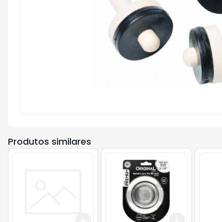
Produtos similares
Add
Add
+
3
+
5
+
10
+
3
+
5
+