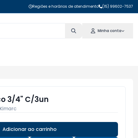
Regiões e horários de atendimento
(15) 99602-7537
Minha conta
co 3/4" C/3un
Kimarc
Adicionar ao carrinho
Subtotal:
R$ 0,00