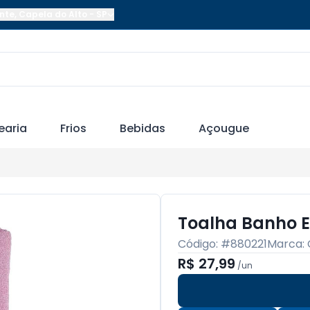
nte
,
Capela do Alto
-
SP
earia
Frios
Bebidas
Açougue
Toalha Banho E
Código: #
880221
Marca:
R$ 27,99
/
un