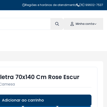
Regiões e horários de atendimento
(15) 99602-7537
Minha conta
letra 70x140 Cm Rose Escur
Camesa
Adicionar ao carrinho
Subtotal:
R$ 0,00