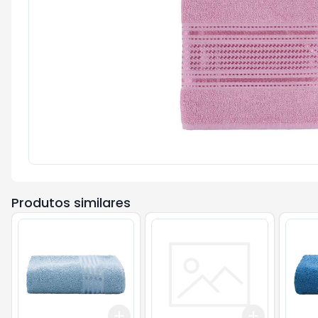
Produtos similares
Add
Add
+
3
+
5
+
10
+
3
+
5
+