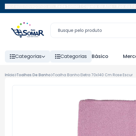
Você está navegando em:
Rede Somar | Capela do Alto
-
Rua da Fo
Categorias
Categorias
Básico
Merc
Início
Toalhas De Banho
Toalha Banho Eletra 70x140 Cm Rose Escur