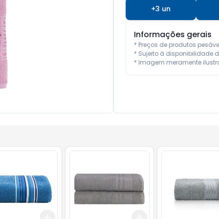
+
3
un
Informações gerais
* Preços de produtos pesáve
* Sujeito à disponibilidade de
* Imagem meramente ilustra
Add
Add
10
+
3
+
5
+
10
+
3
+
5
+
10