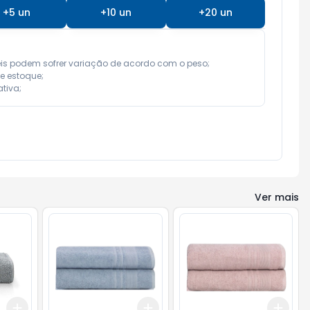
+
5
un
+
10
un
+
20
un
is podem sofrer variação de acordo com o peso;

 estoque;

tiva;
Ver mais
Add
Add
Add
+
3
+
5
+
10
+
3
+
5
+
10
+
3