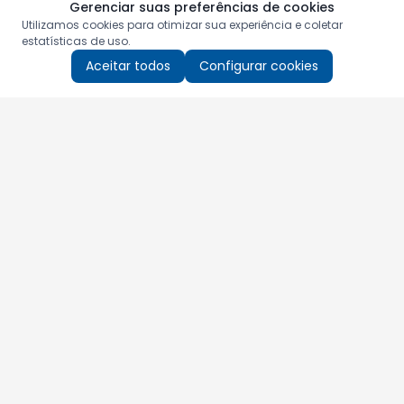
Gerenciar suas preferências de cookies
Utilizamos cookies para otimizar sua experiência e coletar
estatísticas de uso.
Aceitar todos
Configurar cookies
Aproveite as nossas promoções!
Cadastre seu e-mail e receba ofertas exclusivas.
QUERO RECEBER