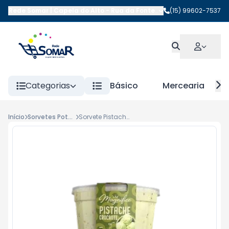
Rede Somar | Capela do Alto
-
Rua da Fonte
,
Capela do Alto
(15) 99602-7537
-
SP
Categorias
Básico
Mercearia
Início
Sorvetes Pote Até 2lt
Sorvete Pistache Natuice 1,8 Lt