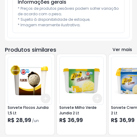
Informações gerais
* Preços de produtos pesáveis podem sofrer variação 
de acordo com o peso;

* Sujeito à disponibilidade de estoque;

* Imagem meramente ilustrativa;
Produtos similares
Ver mais
Add
Add
+
3
+
5
+
10
+
3
+
5
+
10
Sorvete Flocos Jundia
Sorvete Milho Verde
Sorvete Crem
1,5 Lt
Jundia 2 Lt
2 Lt
R$ 28,99
R$ 36,99
R$ 36,99
/
un