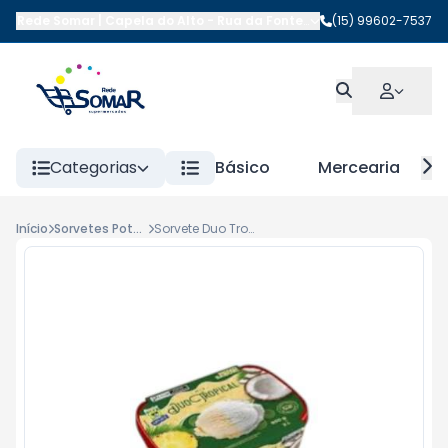
Rede Somar | Capela do Alto
-
Rua da Fonte
,
Capela do Alto
(15) 99602-7537
-
SP
Categorias
Básico
Mercearia
Início
Sorvetes Pote Até 2lt
Sorvete Duo Tropical natuice 2 Lt