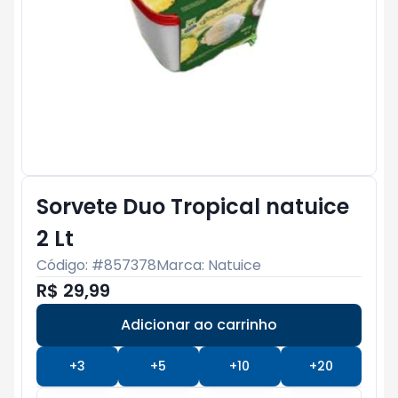
Sorvete Duo Tropical natuice
2 Lt
Código: #
857378
Marca:
Natuice
R$ 29,99
Adicionar ao carrinho
Subtotal:
R$ 0
+
3
+
5
+
10
+
20