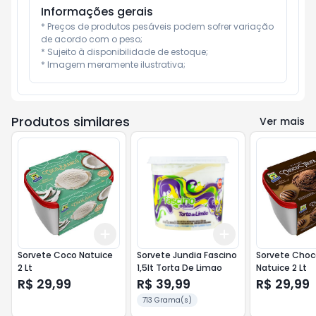
Informações gerais
* Preços de produtos pesáveis podem sofrer variação 
de acordo com o peso;

* Sujeito à disponibilidade de estoque;

* Imagem meramente ilustrativa;
Produtos similares
Ver mais
Add
Add
+
3
+
5
+
10
+
3
+
5
+
10
Sorvete Coco Natuice
Sorvete Jundia Fascino
Sorvete Cho
2 Lt
1,5lt Torta De Limao
Natuice 2 Lt
R$ 29,99
R$ 39,99
R$ 29,99
713 Grama(s)