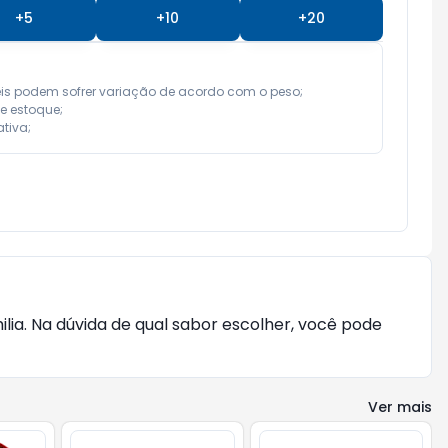
+
5
+
10
+
20
eis podem sofrer variação de acordo com o peso;

e estoque;

tiva;
ia. Na dúvida de qual sabor escolher, você pode
Ver mais