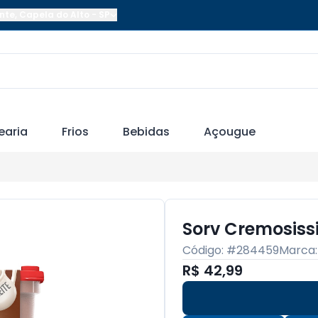
nte
,
Capela do Alto
-
SP
earia
Frios
Bebidas
Açougue
Sorv Cremosissi
Código: #
284459
Marca
R$ 42,99