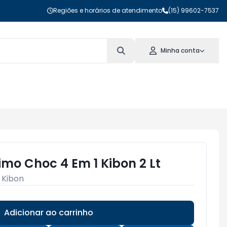
Regiões e horários de atendimento
(15) 99602-7537
Minha conta
mo Choc 4 Em 1 Kibon 2 Lt
:
Kibon
Adicionar ao carrinho
Subtotal:
R$ 0,00