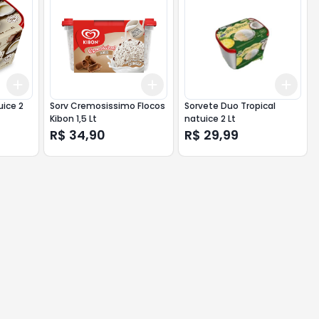
Add
Add
Add
+
3
+
5
+
10
+
3
+
5
+
10
+
3
uice 2
Sorv Cremosissimo Flocos
Sorvete Duo Tropical
Kibon 1,5 Lt
natuice 2 Lt
R$ 34,90
R$ 29,99