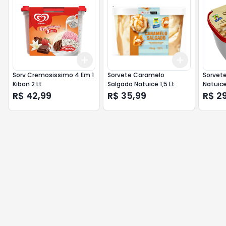
Add
Add
+
3
+
5
+
10
+
3
+
5
+
Sorv Cremosissimo 4 Em 1
Sorvete Caramelo
Sorvete
Kibon 2 Lt
Salgado Natuice 1,5 Lt
Natuice
R$ 42,99
R$ 35,99
R$ 2