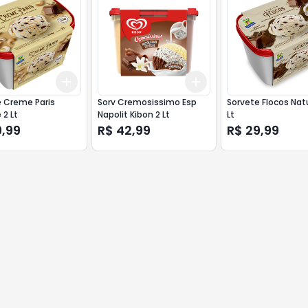
Add
Add
10
+
3
+
5
+
10
+
3
+
5
+
10
 Creme Paris
Sorv Cremosissimo Esp
Sorvete Flocos Nat
 2 Lt
Napolit Kibon 2 Lt
Lt
9,99
R$ 42,99
R$ 29,99