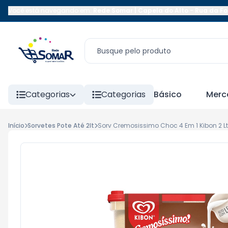
Você está navegando em:
Rede Somar | Capela do Alto
-
Rua da Fo
Categorias
Categorias
Básico
Merc
Início
Sorvetes Pote Até 2lt
Sorv Cremosissimo Choc 4 Em 1 Kibon 2 Lt