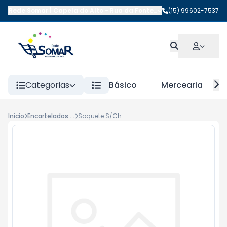
Rede Somar | Capela do Alto
-
Rua da Fonte
,
Capela do Alto
(15) 99602-7537
-
SP
Categorias
Básico
Mercearia
Início
Encartelados Diversos
Soquete S/Chave