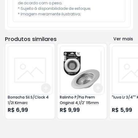
de acordo com o peso;

* Sujeito à disponibilidade de estoque;

* Imagem meramente ilustrativa;
Produtos similares
Ver mais
Add
Add
+
3
+
5
+
10
+
3
+
5
+
10
Borracha Sil.S/Clock 4
Ralinho P/Pia Prem
"luva Lr 3/4""
1/2l Kimarc
Original 4,1/2' 115mm
R$ 6,99
R$ 9,99
R$ 5,99