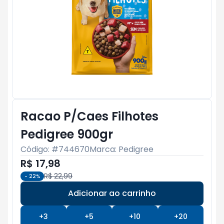
Racao P/Caes Filhotes
Pedigree 900gr
Código: #
744670
Marca:
Pedigree
R$ 17,98
R$ 22,99
-
22
%
Adicionar ao carrinho
Subtotal:
R$ 0
+
3
+
5
+
10
+
20