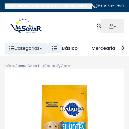
Rede Somar | Capela do Alto
-
Rua da Fonte
,
Capela do Alto
(15) 99602-7537
-
SP
Categorias
Básico
Mercearia
Início
Racao Caes 1kg a 5kg
Racao P/Caes Filhotes Pedigree 900gr