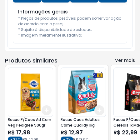
Informações gerais
* Preços de produtos pesáveis podem sofrer variação 
de acordo com o peso;

* Sujeito à disponibilidade de estoque;

* Imagem meramente ilustrativa;
Produtos similares
Ver mais
Add
Add
+
3
+
5
+
10
+
3
+
5
+
10
Racao P/Caes Ad Carn
Racao Caes Adultos
Racao P/Caes
Veg Pedigree 900gr
Carne Qualidy 1kg
Cereais 1k M
R$ 17,98
R$ 12,97
R$ 22,99
R$ 22,99
R$ 13,97
-
22
%
-
7
%