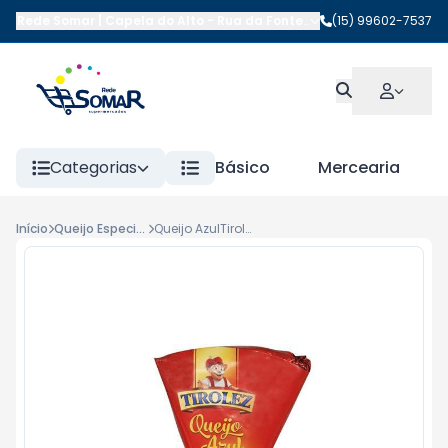
Rede Somar | Capela do Alto
-
Rua da Fonte
,
Capela do Alto
(15) 99602-7537
-
SP
Categorias
Básico
Mercearia
Início
Queijo Especiais
Queijo AzulTirolez Kg