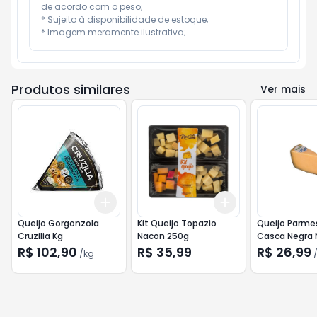
de acordo com o peso;

* Sujeito à disponibilidade de estoque;

* Imagem meramente ilustrativa;
Produtos similares
Ver mais
Add
Add
+
0.3
kg
+
0.5
kg
+
3
+
5
+
10
Queijo Gorgonzola
Kit Queijo Topazio
Queijo Parme
Cruzilia Kg
Nacon 250g
Casca Negra
200g
R$ 102,90
R$ 35,99
R$ 26,99
/
kg