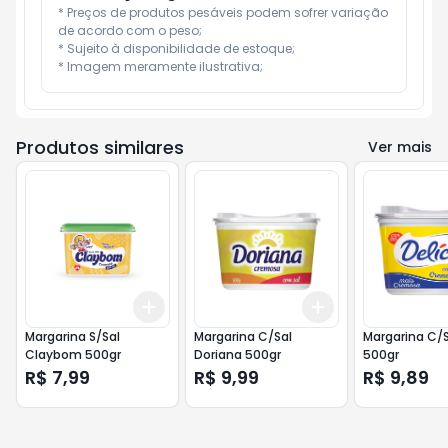
* Preços de produtos pesáveis podem sofrer variação 
de acordo com o peso;

* Sujeito à disponibilidade de estoque;

* Imagem meramente ilustrativa;
Produtos similares
Ver mais
Add
Add
+
3
+
5
+
10
+
3
+
5
+
10
Margarina S/Sal
Margarina C/Sal
Margarina C/S
Claybom 500gr
Doriana 500gr
500gr
R$ 7,99
R$ 9,99
R$ 9,89