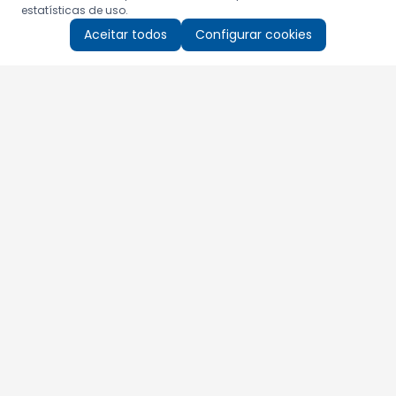
estatísticas de uso.
Aceitar todos
Configurar cookies
Aproveite as nossas promoções!
Cadastre seu e-mail e receba ofertas exclusivas.
QUERO RECEBER