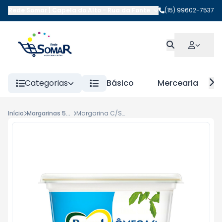
Rede Somar | Capela do Alto
-
Rua da Fonte
,
Capela do Alto
(15) 99602-7537
-
SP
Categorias
Básico
Mercearia
Início
Margarinas 500g
Margarina C/Sal Becel 500gr