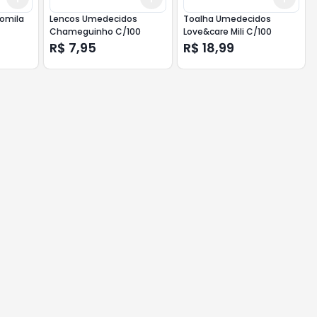
omila
Lencos Umedecidos
Toalha Umedecidos
Chameguinho C/100
Love&care Mili C/100
R$ 7,95
R$ 18,99