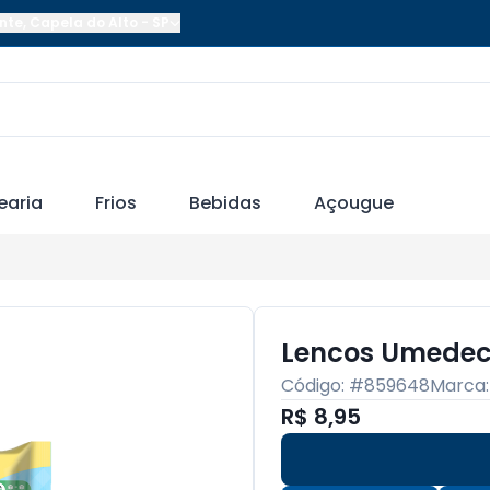
nte
,
Capela do Alto
-
SP
earia
Frios
Bebidas
Açougue
Lencos Umedec
Código: #
859648
Marca
R$ 8,95