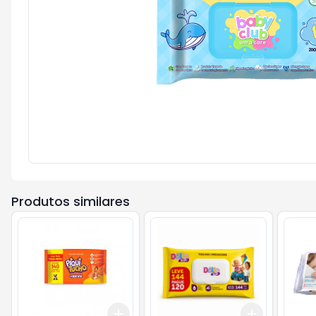
Produtos similares
Add
Add
+
3
+
5
+
10
+
3
+
5
+