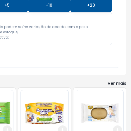
+
5
+
10
+
20
eis podem sofrer variação de acordo com o peso;

e estoque;

tiva;
Ver mais
Add
Add
Add
+
3
+
5
+
10
+
3
+
5
+
10
+
3