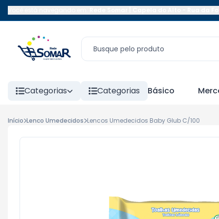
Você está navegando em:
Rede Somar | Capela do Alto
-
Rua da Fo
Categorias
Categorias
Básico
Merc
Início
Lenco Umedecidos
Lencos Umedecidos Baby Glub C/100