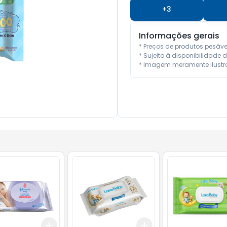
+
3
Informações gerais
* Preços de produtos pesáv
* Sujeito à disponibilidade d
* Imagem meramente ilustra
Add
Add
10
+
3
+
5
+
10
+
3
+
5
+
10