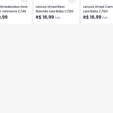
 Umedecidos Hora
Lencos Umed Resc
Lencos Umed Cam
o Johnsons C/48
Nascido Lara Baby C/120
Lara Baby C/120
9,99
R$ 16,99
R$ 16,99
/
un
/
un