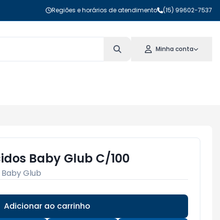
Regiões e horários de atendimento
(15) 99602-7537
Minha conta
idos Baby Glub C/100
:
Baby Glub
Adicionar ao carrinho
Subtotal:
R$ 0,00