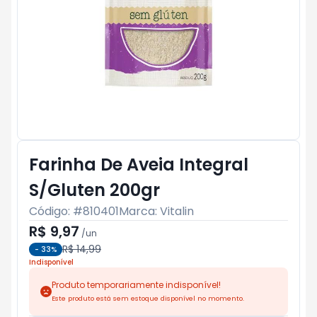
Farinha De Aveia Integral
S/Gluten 200gr
Código: #
810401
Marca:
Vitalin
R$ 9,97
/
un
R$ 14,99
-
33
%
Indisponível
Produto temporariamente indisponível!
Este produto está sem estoque disponível no momento.