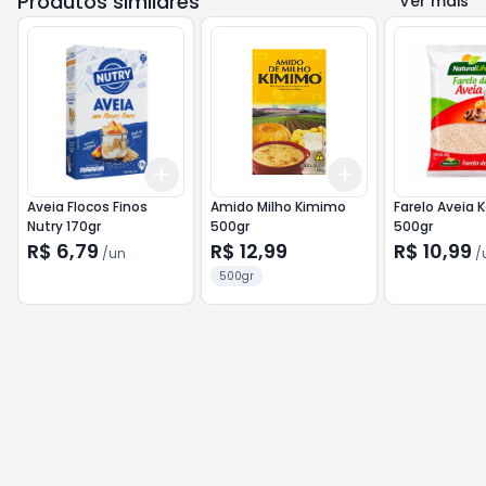
Produtos similares
Ver mais
Add
Add
+
3
+
5
+
10
+
3
+
5
+
10
Aveia Flocos Finos
Amido Milho Kimimo
Farelo Aveia K
Nutry 170gr
500gr
500gr
R$ 6,79
R$ 12,99
R$ 10,99
/
un
/
500gr