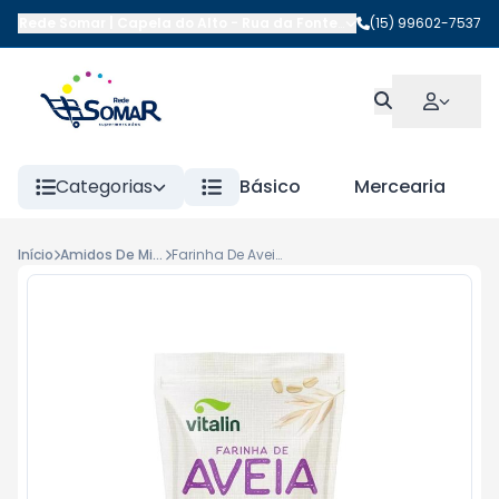
Rede Somar | Capela do Alto
-
Rua da Fonte
,
Capela do Alto
(15) 99602-7537
-
SP
Categorias
Básico
Mercearia
Início
Amidos De Milho e Aveias
Farinha De Aveia Integral S/Gluten 200gr