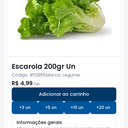
Escarola 200gr Un
Código: #
10995
Marca:
Legume
R$ 4,99
/
un
Adicionar ao carrinho
Subtotal:
R$ 0
+
3
un
+
5
un
+
10
un
+
20
un
Informações gerais