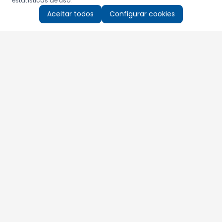
estatísticas de uso.
Aceitar todos
Configurar cookies
Aproveite as nossas promoções!
Cadastre seu e-mail e receba ofertas exclusivas.
QUERO RECEBER