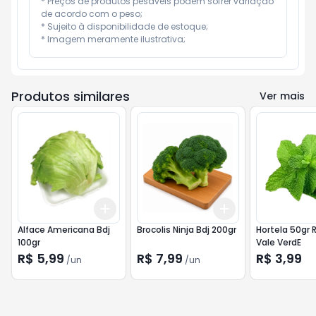
* Preços de produtos pesáveis podem sofrer variação 
de acordo com o peso;

* Sujeito à disponibilidade de estoque;

* Imagem meramente ilustrativa;
Produtos similares
Ver mais
Add
Add
+
3
+
5
+
10
+
3
+
5
+
10
Alface Americana Bdj
Brocolis Ninja Bdj 200gr
Hortela 50gr
100gr
Vale VerdE
R$ 5,99
R$ 7,99
R$ 3,99
/
un
/
un