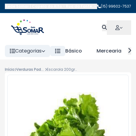
Rede Somar | Capela do Alto
-
Rua da Fonte
,
Capela do Alto
(15) 99602-7537
-
SP
Categorias
Básico
Mercearia
Início
Verduras Padrao
Escarola 200gr Un