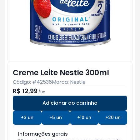
Creme Leite Nestle 300ml
Código: #
42536
Marca:
Nestle
R$ 12,99
/
un
Adicionar ao carrinho
Subtotal:
R$ 0
+
3
un
+
5
un
+
10
un
+
20
un
Informações gerais