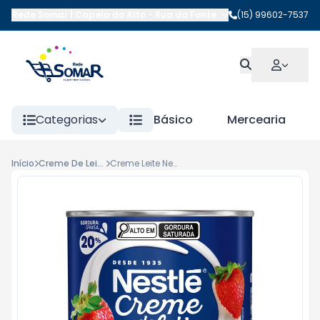
Rede Somar | Capela do Alto
-
Rua da Fonte
,
Capela do Alto
(15) 99602-7537
-
SP
Categorias
Básico
Mercearia
Início
Creme De Leite Lata
Creme Leite Nestle 300ml