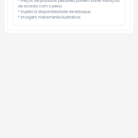
* Preços de produtos pesáveis podem sofrer variação 
de acordo com o peso;

* Sujeito à disponibilidade de estoque;

* Imagem meramente ilustrativa;