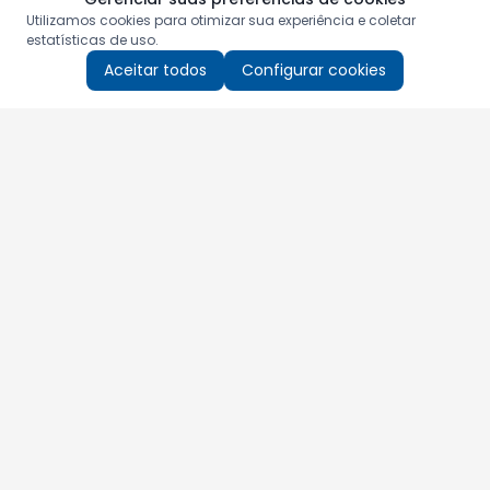
Utilizamos cookies para otimizar sua experiência e coletar
estatísticas de uso.
Aceitar todos
Configurar cookies
Aproveite as nossas promoções!
Cadastre seu e-mail e receba ofertas exclusivas.
QUERO RECEBER