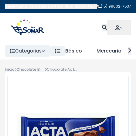
Rede Somar | Capela do Alto
-
Rua da Fonte
,
Capela do Alto
(15) 99602-7537
-
SP
Categorias
Básico
Mercearia
Início
Chocolate Barra
Chocolate Ao Leite Lacta 80gr