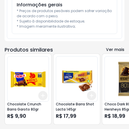
Informações gerais
* Preços de produtos pesáveis podem sofrer variação 
de acordo com o peso;

* Sujeito à disponibilidade de estoque;

* Imagem meramente ilustrativa;
Produtos similares
Ver mais
Add
Add
+
3
+
5
+
10
+
3
+
5
+
10
Chocolate Crrunch
Chocolate Barra Shot
Choco Dark 8
Barra Garoto 80gr
Lacta 145gr
Hersheys 85g
R$ 9,90
R$ 17,99
R$ 18,99