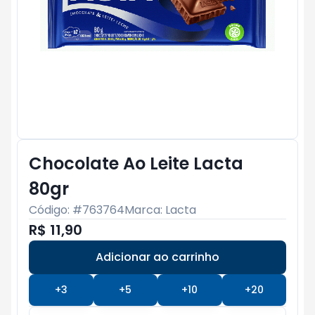
Chocolate Ao Leite Lacta
80gr
Código: #
763764
Marca:
Lacta
R$ 11,90
Adicionar ao carrinho
Subtotal:
R$ 0
+
3
+
5
+
10
+
20