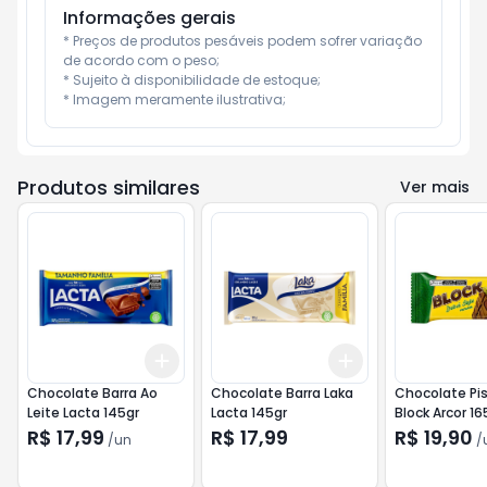
Informações gerais
* Preços de produtos pesáveis podem sofrer variação 
de acordo com o peso;

* Sujeito à disponibilidade de estoque;

* Imagem meramente ilustrativa;
Produtos similares
Ver mais
Add
Add
+
3
+
5
+
10
+
3
+
5
+
10
Chocolate Barra Ao
Chocolate Barra Laka
Chocolate Pi
Leite Lacta 145gr
Lacta 145gr
Block Arcor 16
R$ 17,99
R$ 17,99
R$ 19,90
/
un
/