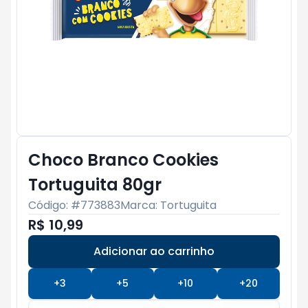
Choco Branco Cookies
Tortuguita 80gr
Código: #
773883
Marca:
Tortuguita
R$ 10,99
Adicionar ao carrinho
Subtotal:
R$ 0
+
3
+
5
+
10
+
20