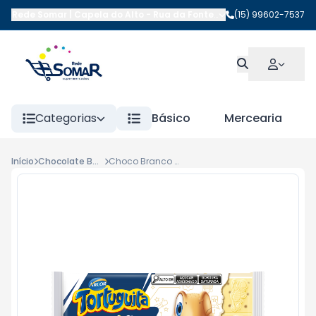
Rede Somar | Capela do Alto
-
Rua da Fonte
,
Capela do Alto
(15) 99602-7537
-
SP
Categorias
Básico
Mercearia
Início
Chocolate Barra
Choco Branco Cookies Tortuguita 80gr