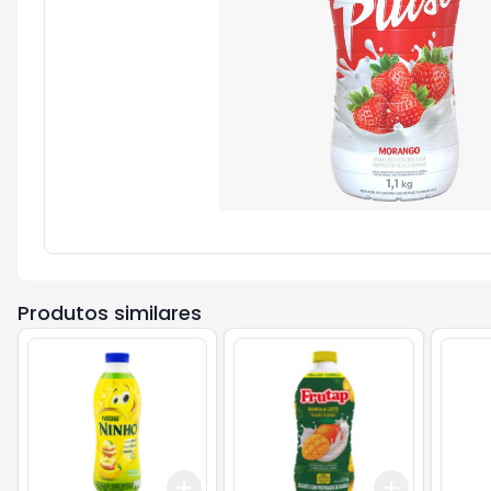
Produtos similares
Add
Add
+
3
+
5
+
10
+
3
+
5
+