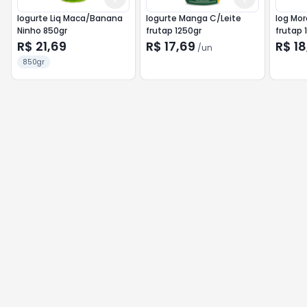
Iogurte Liq Maca/Banana
Iogurte Manga C/Leite
Iog Mor
Ninho 850gr
frutap 1250gr
frutap 
R$ 21,69
R$ 17,69
R$ 18
/
un
850gr