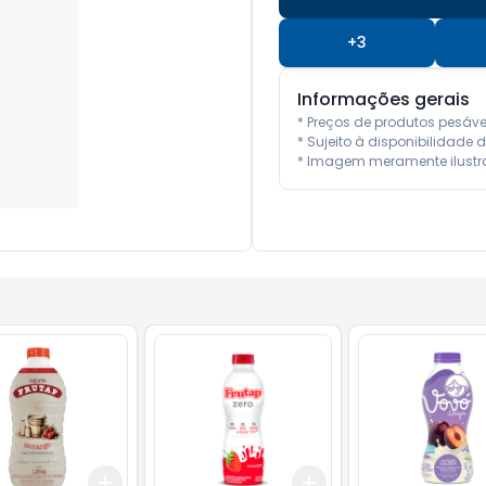
+
3
Informações gerais
* Preços de produtos pesáv
* Sujeito à disponibilidade d
* Imagem meramente ilustra
Add
Add
10
+
3
+
5
+
10
+
3
+
5
+
10