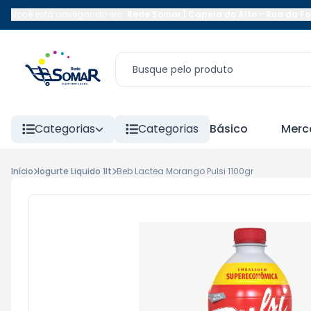
Você está navegando em:
Rede Somar | Capela do Alto
-
Rua da Fo
Categorias
Categorias
Básico
Merc
Início
Iogurte Liquido 1lt
Beb Lactea Morango Pulsi 1100gr