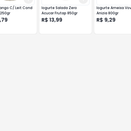
ango C/ Leit Cond
Iogurte Salada Zero
Iogurte Ameixa Vo
1250gr
Acucar Frutap 850gr
Anizia 800gr
,79
R$ 13,99
R$ 9,29