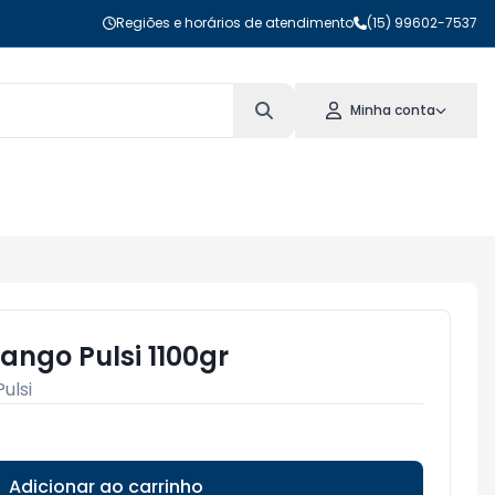
Regiões e horários de atendimento
(15) 99602-7537
Minha conta
ango Pulsi 1100gr
Pulsi
Adicionar ao carrinho
Subtotal:
R$ 0,00