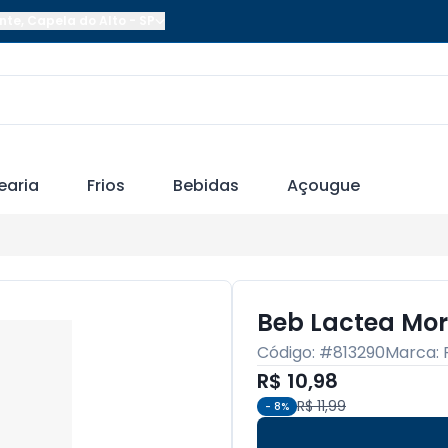
nte
,
Capela do Alto
-
SP
earia
Frios
Bebidas
Açougue
Beb Lactea Mor
Código: #
813290
Marca:
R$ 10,98
R$ 11,99
-
8
%