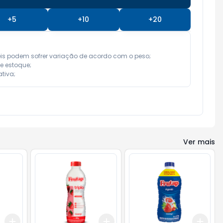
+
5
+
10
+
20
eis podem sofrer variação de acordo com o peso;

e estoque;

tiva;
Ver mais
Add
Add
Add
+
3
+
5
+
10
+
3
+
5
+
10
+
3