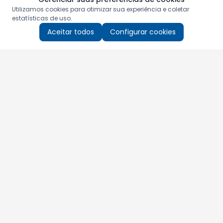
Utilizamos cookies para otimizar sua experiência e coletar
estatísticas de uso.
Aceitar todos
Configurar cookies
Aproveite as nossas promoções!
Cadastre seu e-mail e receba ofertas exclusivas.
QUERO RECEBER