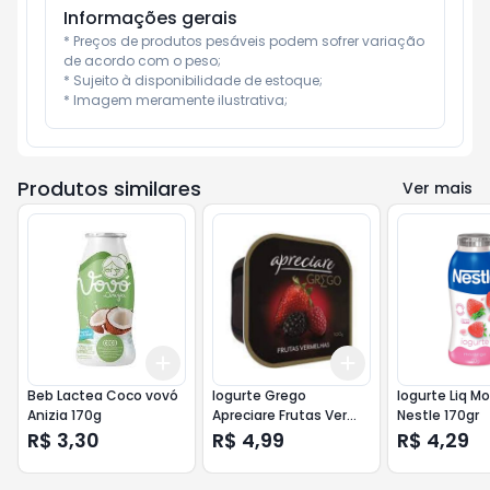
Informações gerais
* Preços de produtos pesáveis podem sofrer variação 
de acordo com o peso;

* Sujeito à disponibilidade de estoque;

* Imagem meramente ilustrativa;
Produtos similares
Ver mais
Add
Add
+
3
+
5
+
10
+
3
+
5
+
10
Beb Lactea Coco vovó
Iogurte Grego
Iogurte Liq M
Anizia 170g
Apreciare Frutas Ver
Nestle 170gr
90g
R$ 3,30
R$ 4,99
R$ 4,29