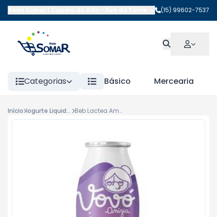
Rede Somar | Capela do Alto
-
Rua da Fonte
,
Capela do Alto
(15) 99602-7537
-
SP
Categorias
Básico
Mercearia
Início
Iogurte Liquido 180ml
Beb Lactea Ameixa Vovó Anizia 170g