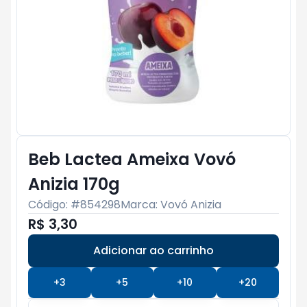
Beb Lactea Ameixa Vovó
Anizia 170g
Código: #
854298
Marca:
Vovó Anizia
R$ 3,30
Adicionar ao carrinho
Subtotal:
R$ 0
+
3
+
5
+
10
+
20