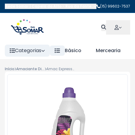
Rede Somar | Capela do Alto
-
Rua da Fonte
,
Capela do Alto
(15) 99602-7537
-
SP
Categorias
Básico
Mercearia
Início
Amaciante Diluído
Amac Expressao De Carinho Suprema 2 Lt