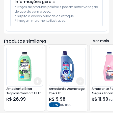
Informações gerais
* Preços de produtos pesáveis podem sofrer variação 
de acordo com o peso;

* Sujeito à disponibilidade de estoque;

* Imagem meramente ilustrativa;
Produtos similares
Ver mais
Add
Add
+
3
+
5
+
10
+
3
+
5
+
10
Amaciante Brisa
Amaciante Aconchego
Amaciante R
Tropical Comfort 1,8 Lt
Ype 2 Lt
Alegres Enca
Amacitel 2 Lt
R$ 26,99
R$ 9,98
R$ 11,99
/
u
R$ 11,99
-
17
%