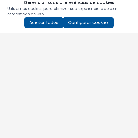
Gerenciar suas preferências de cookies
Utilizamos cookies para otimizar sua experiência e coletar
estatísticas de uso.
Aceitar todos
Configurar cookies
Aproveite as nossas promoções!
Cadastre seu e-mail e receba ofertas exclusivas.
QUERO RECEBER