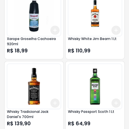
Add
Add
+
3
+
5
+
10
+
3
Xarope Groselha Cachoeira
Whisky White Jim Beam 1 Lt
920ml
R$ 18,99
R$ 110,99
Add
Add
+
3
+
5
+
10
+
3
Whisky Tradicional Jack
Whisky Passport Scoth 1 Lt
Daniel's 700ml
R$ 139,90
R$ 64,99