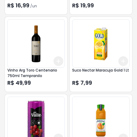
R$ 16,99
R$ 19,99
/
un
Add
Add
+
3
+
5
+
10
+
3
Vinho Arg Toro Centenario
Suco Nectar Maracuja Gold 1 Lt
750ml Tempranilo
R$ 49,99
R$ 7,99