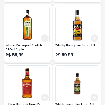
Add
Add
+
3
+
5
+
10
+
3
Whisky Passaport Scotch
Whisky Honey Jim Beam 1 Lt
670ml Apple
R$ 59,99
R$ 99,99
Add
Add
+
3
+
5
+
10
+
3
Whisky Fire Jack Daniel's
Whisky Apple Jim Beam 1 Lt