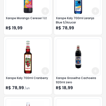
Add
Add
+
3
+
5
+
10
+
3
Xarope Morango Cereser 1 Lt
Xarope Kaly 700ml Laranja
Blue S/Acucar
R$ 19,99
R$ 78,99
Add
Add
+
3
+
5
+
10
+
3
Xarope Kaly 700ml Cranberry
Xarope Groselha Cachoeira
920ml zero
R$ 78,99
R$ 18,99
/
un