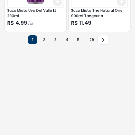
Add
Add
+
3
+
5
+
10
+
3
Suco Misto Uva Del Valle Lt
Suco Misto The Natural One
290ml
900ml Tangerina
R$ 4,99
R$ 11,49
/
un
1
2
3
4
5
…
29