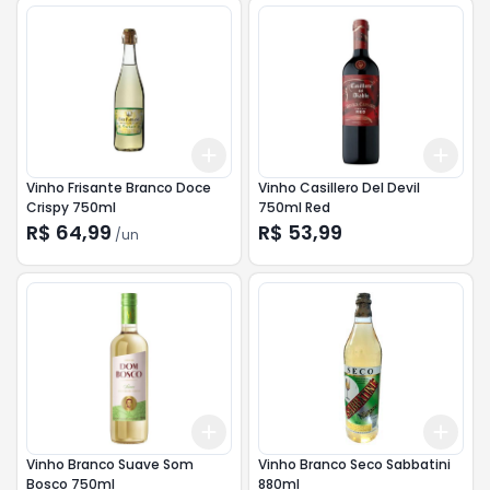
Add
Add
+
3
+
5
+
10
+
3
Vinho Frisante Branco Doce
Vinho Casillero Del Devil
Crispy 750ml
750ml Red
R$ 64,99
R$ 53,99
/
un
Add
Add
+
3
+
5
+
10
+
3
Vinho Branco Suave Som
Vinho Branco Seco Sabbatini
Bosco 750ml
880ml