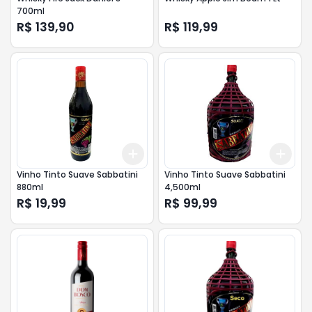
700ml
R$ 139,90
R$ 119,99
Add
Add
+
3
+
5
+
10
+
3
Vinho Tinto Suave Sabbatini
Vinho Tinto Suave Sabbatini
880ml
4,500ml
R$ 19,99
R$ 99,99