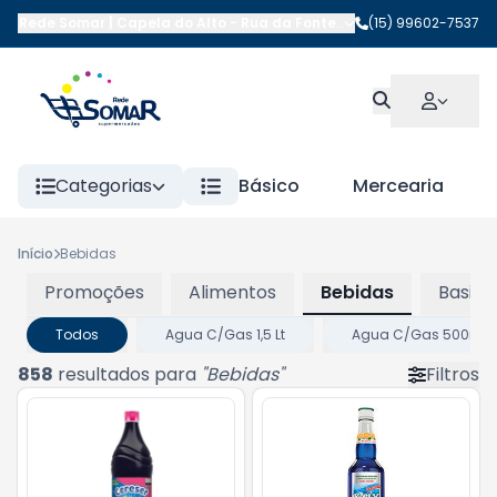
Rede Somar | Capela do Alto
-
Rua da Fonte
,
Capela do Alto
(15) 99602-7537
-
SP
Categorias
Básico
Mercearia
Início
Bebidas
Promoções
Alimentos
Bebidas
Basico
Todos
Agua C/Gas 1,5 Lt
Agua C/Gas 500ml
858
resultados para
"
Bebidas
"
Filtros