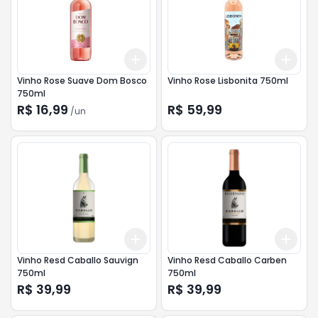
Add
Add
+
3
+
5
+
10
+
3
Vinho Rose Suave Dom Bosco
Vinho Rose Lisbonita 750ml
750ml
R$ 16,99
R$ 59,99
/
un
Add
Add
+
3
+
5
+
10
+
3
Vinho Resd Caballo Sauvign
Vinho Resd Caballo Carben
750ml
750ml
R$ 39,99
R$ 39,99