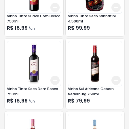
Add
Add
+
3
+
5
+
10
+
3
Vinho Tinto Suave Dom Bosco
Vinho Tinto Seco Sabbatini
750ml
4,500ml
R$ 16,99
R$ 99,99
/
un
Add
Add
+
3
+
5
+
10
+
3
Vinho Tinto Seco Dom Bosco
Vinho Sul Africano Cabern
750ml
Nederburg 750ml
R$ 16,99
R$ 79,99
/
un